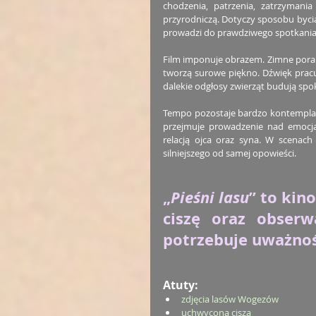
chodzenia, patrzenia, zatrzymani
przyrodniczą. Dotyczy sposobu bycia 
prowadzi do prawdziwego spotkania 
Film imponuje obrazem. Zimne porank
tworzą surowe piękno. Dźwięk pracuj
dalekie odgłosy zwierząt budują spo
Tempo pozostaje bardzo kontemplac
przejmuje prowadzenie nad emocją.
relacją ojca oraz syna. W scenach
silniejszego od samej opowieści.
„
Pieśni lasu
” to kin
ciszę oraz obserw
potrzebuje uważnoś
Atuty:
zdjęcia lasów Wogezów
uchwycona cisza