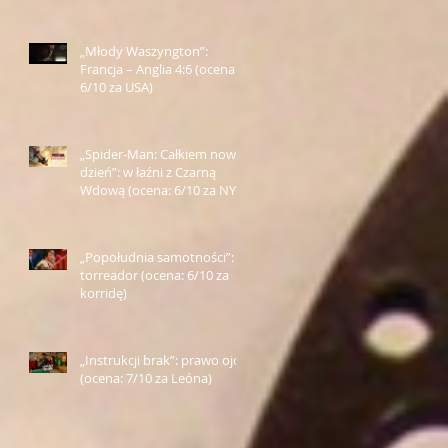
„Młody Waszyngton”:
Francja – Anglia 4:6 (ocena:
6/10 za USA)
„Spider-Man: Całkiem nowy
dzień”: w łaźni z Czarną
Wdową (ocena: 6/10 za NY)
„Popołudnia samotności”:
torreador (ocena: 6/10 za
korridę)
„Instrukcji brak”: prawo ojca
(ocena: 7/10 za Leóna)