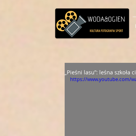
„Pieśni lasu”: leśna szkoła 
https://www.youtube.com/w