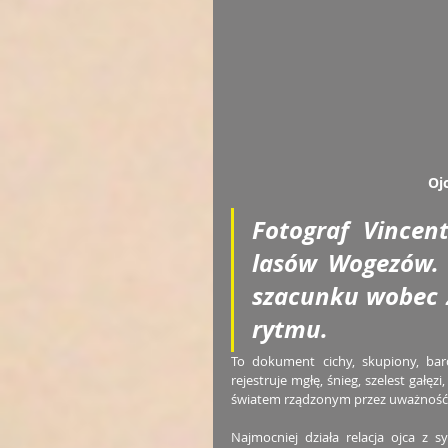
Oj
Fotograf Vincen
lasów Wogezów. 
szacunku wobec z
rytmu.
To dokument cichy, skupiony, bar
rejestruje mgłę, śnieg, szelest gałęz
światem rządzonym przez uważność, i
Najmocniej działa relacja ojca z 