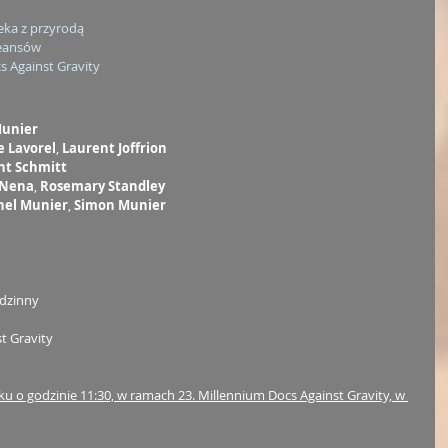
eka z przyrodą
seansów
s Against Gravity
Munier
e Lavorel
, 
Laurent Joffrion
nt Schmitt
 Nena
, 
Rosemary Standley
hel Munier
, 
Simon Munier
dzinny
st Gravity
u o godzinie 11:30, w ramach 23. Millennium Docs Against Gravity, w 