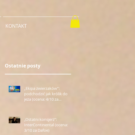
KONTAKT
Ostatnie posty
„Ekipa zwierzaków”:
podchodzić jak królik do
jeża (ocena: 4/10 za
Farmazona)
„Ostatni konsjerż”:
InterContinental (ocena:
3/10 za Dafoe)