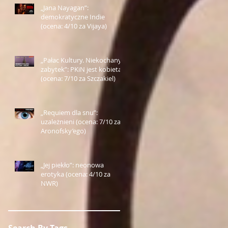
„Jana Nayagan”:
demokratyczne Indie
(ocena: 4/10 za Vijaya)
„Pałac Kultury. Niekochany
zabytek”: PKiN jest kobietą
(ocena: 7/10 za Szczakiel)
„Requiem dla snu”:
uzależnieni (ocena: 7/10 za
Aronofsky’ego)
„Jej piekło”: neonowa
erotyka (ocena: 4/10 za
NWR)
Search By Tags