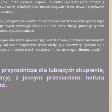
a kroku oraz czytania tropów. Ta nauka wykracza poza fotografię 
w świecie, w którym cisza ma większą wartość niż słowa, a cierpliwość 
z naturą.
i, przygaszone światło, mokra ściółka oraz drzewa znikające we mgle 
e równie mocno jak zdjęcia. Oddech, trzask śniegu, ptasie głosy oraz 
kojne, wyraźne napięcie.
yjne. Miejscami opowieść płynie zbyt równo, a zachwyt nad obrazem 
 Dokument najmocniej trafia wtedy, gdy obserwacja spotyka się z 
 czysto przyrodniczych przybiera formę pięknego albumu, chwilami 
o przyrodnicze dla lubiących skupienie, 
ację, z jasnym przesłaniem: natura 
ci.