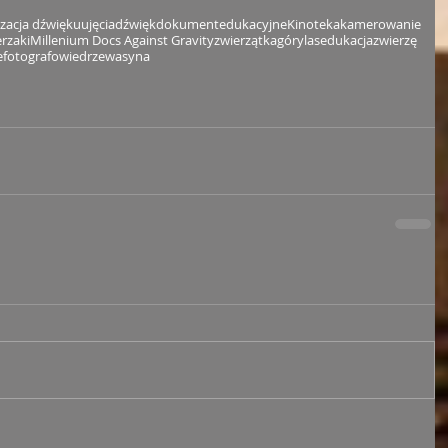
izacja dźwięku
ujęcia
dźwięk
dokument
edukacyjne
Kinoteka
kamerowanie
rzaki
Millenium Docs Against Gravity
zwierzątka
góry
las
edukacja
zwierzę
e
fotografowie
drzewa
syna