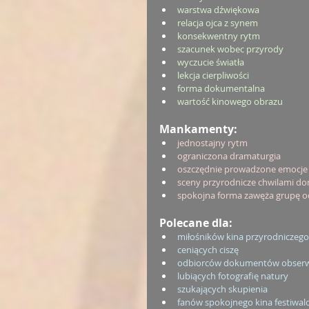
warstwa dźwiękowa
relacja ojca z synem
konsekwentny rytm
szacunek wobec przyrody
wyczucie światła
lekcja cierpliwości
forma dokumentalna
wartość kinowego obrazu
Mankamenty:
jednostajny rytm
ograniczona dramaturgia
oszczędnie prowadzone emocje
sceny przyrodnicze chwilami do
spokojna forma zawęża grupę 
Polecane dla:
miłośników kina przyrodniczego
ceniących ciszę
odbiorców dokumentów obserw
lubiących fotografię natury
szukających skupienia
fanów spokojnego kina festiwa