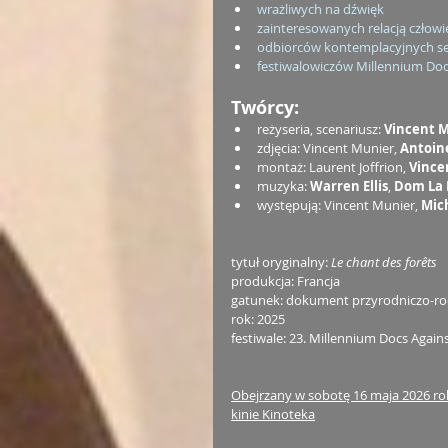
wrażliwych na dźwięk
zainteresowanych relacją człowi
odbiorców kontemplacyjnych 
festiwalowiczów Millennium Doc
Twórcy:
reżyseria, scenariusz: 
Vincent 
zdjęcia: Vincent Munier, 
Antoin
montaż: Laurent Joffrion, 
Vince
muzyka: 
Warren Ellis
, 
Dom La
występują: Vincent Munier, 
Mic
tytuł oryginalny: 
Le chant des forêts
produkcja: Francja
gatunek: dokument przyrodniczo-ro
rok: 2025
festiwale: 23. Millennium Docs Again
Obejrzany w sobotę 16 maja 2026 rok
kinie Kinoteka