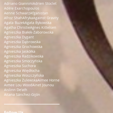
Adriano Giannini
Adrien Stoclet
Adèle Exarchopoulos
Aenne Schwarz
Afganistan
Afroz Shah
Afryka
Against Gravity
Agata Buzek
Agata Bykowska
Agatha Christie
Agnes Kittelsen
Agnieszka Białek-Zaborowska
Agnieszka Dygant
Agnieszka Dąbrowska
Agnieszka Grochowska
Agnieszka Jaskółka
Agnieszka Radzikowska
Agnieszka Smoczyńska
Agnieszka Suchora
Agnieszka Więdłocha
Agnieszka Woszczyńska
Agnieszka Żulewska
Aimee Horne
Aimee Lou Wood
Ainet Jounou
Aislinn De'ath
Aitana Sánchez-Gijón
Follow Us