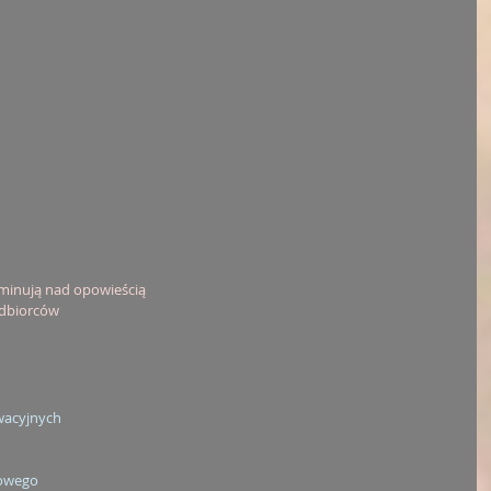
minują nad opowieścią
odbiorców
acyjnych
lowego