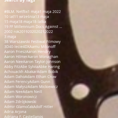
#BLM
. Netflix
1 maja
1 maja 2022
10 lat
11 września
13 maja
15 maja
18 maja
18-latka
19 FF Millennium Docs Against Gravity!
2002 rok
2019
2020
2021
2022
3 maja
38 Warszawski Festiwal Filmowy
3D
40-lecie
4DX
Aamu Milonoff
Aaron Friesz
Aaron Hendry
Aaron Hilmer
Aaron Monaghan
Aaron Nee
Aaron Taylor-Johnson
Abby Fitz
Abe Sylvia
Abke Haring
Achouackh Abakar
Adam Bobik
Adam Daho
Adam Ethan Crow
Adam Ferency
Adam Gunn
Adam Małysz
Adam Mickiewicz
Adam Nee
Adam Neill
Adam Woronowicz
Adam Zdrójkowski
Admir Glamočak
Adolf Hitler
Adria Arjona
Adriana F. Castellanos