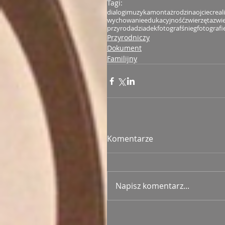
Tagi:
dialogi
muzyka
montaż
rodzina
ojciec
real
wychowanie
edukacyjność
zwierzęta
zwie
przyroda
dziadek
fotograf
śnieg
fotografi
Przyrodniczy
Dokument
Familijny
Komentarze
Napisz komentarz...