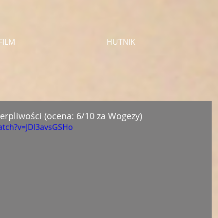
FILM
HUTNIK
cierpliwości (ocena: 6/10 za Wogezy)
atch?v=JDI3avsGSHo