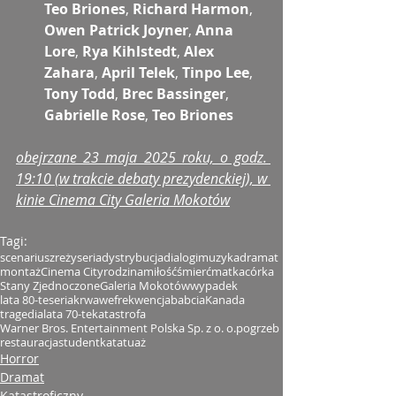
Teo Briones
, 
Richard Harmon
, 
Owen Patrick Joyner
, 
Anna 
Lore
, 
Rya Kihlstedt
, 
Alex 
Zahara
, 
April Telek
, 
Tinpo Lee
, 
Tony Todd
, 
Brec Bassinger
, 
Gabrielle Rose
, 
Teo Briones
obejrzane 23 maja 2025 roku, o godz. 
19:10 (w trakcie debaty prezydenckiej), w 
kinie Cinema City Galeria Mokotów
Tagi:
scenariusz
reżyseria
dystrybucja
dialogi
muzyka
dramat
montaż
Cinema City
rodzina
miłość
śmierć
matka
córka
Stany Zjednoczone
Galeria Mokotów
wypadek
lata 80-te
seria
krwawe
frekwencja
babcia
Kanada
tragedia
lata 70-te
katastrofa
Warner Bros. Entertainment Polska Sp. z o. o.
pogrzeb
restauracja
studentka
tatuaż
Horror
Dramat
Katastroficzny