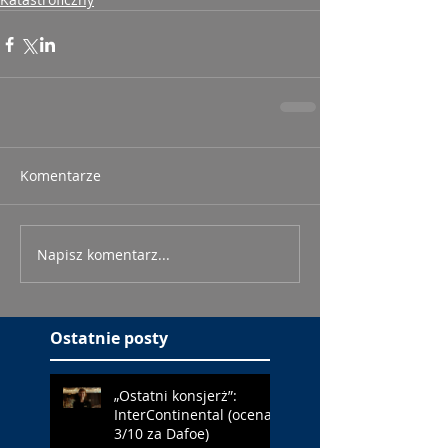
Komentarze
Napisz komentarz...
Ostatnie posty
„Ostatni konsjerż”:
InterContinental (ocena:
3/10 za Dafoe)