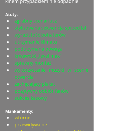
kinem przypadkiem nie odpadnie.
Atuty:
zgrabny scenariusz
stylizowana sekwencja sprzed lat
wyrazistość bohaterów
utrzymanie klimatu
podtrzymana powaga
krwawość „level max”
sprawny montaż
wykorzystanie muzyki w scenie 
otwarcia
zachęcający plakat
pozytywny odbiór fanów
sukces kasowy
Mankamenty:
wtórne
przewidywalne