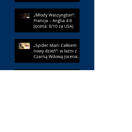
„Młody Waszyngton”:
Francja – Anglia 4:6
(ocena: 6/10 za USA)
„Spider-Man: Całkiem
nowy dzień”: w łaźni z
Czarną Wdową (ocena:
6/10 za NY)
„Popołudnia
samotności”: torreador
(ocena: 6/10 za korridę)
„Instrukcji brak”: prawo
ojca (ocena: 7/10 za
Leóna)