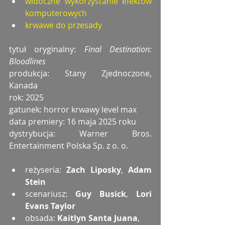
widoczne wykorzystanie efektów 
komputerowych
krwawe do przesady
tytuł oryginalny: 
Final Destination: 
Bloodlines
produkcja: Stany Zjednoczone, 
Kanada
rok: 2025
gatunek: horror krwawy level max
data premiery: 16 maja 2025 roku
dystrybucja: Warner Bros. 
Entertainment Polska Sp. z o. o.
reżyseria: 
Zach Liposky
, 
Adam 
Stein
scenariusz: 
Guy Busick
, 
Lori 
Evans Taylor
obsada: 
Kaitlyn Santa Juana
, 