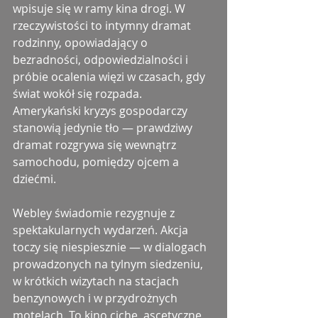
wpisuje się w ramy kina drogi. W 
rzeczywistości to intymny dramat 
rodzinny, opowiadający o 
bezradności, odpowiedzialności i 
próbie ocalenia więzi w czasach, gdy 
świat wokół się rozpada. 
Amerykański kryzys gospodarczy 
stanowią jedynie tło — prawdziwy 
dramat rozgrywa się wewnątrz 
samochodu, pomiędzy ojcem a 
dziećmi.
Webley świadomie rezygnuje z 
spektakularnych wydarzeń. Akcja 
toczy się niespiesznie — w dialogach 
prowadzonych na tylnym siedzeniu, 
w krótkich wizytach na stacjach 
benzynowych i w przydrożnych 
motelach. To kino ciche, ascetyczne, 