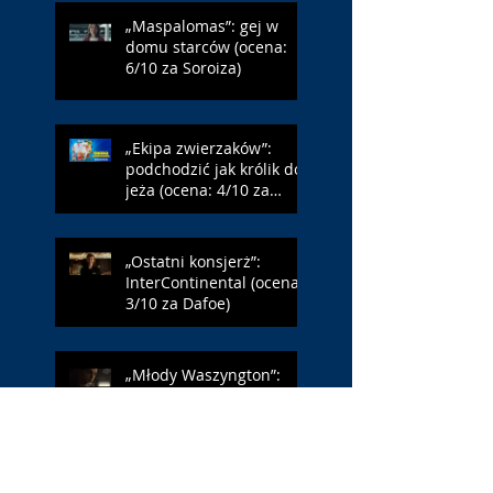
„Maspalomas”: gej w
domu starców (ocena:
6/10 za Soroiza)
„Ekipa zwierzaków”:
podchodzić jak królik do
jeża (ocena: 4/10 za
Farmazona)
„Ostatni konsjerż”:
InterContinental (ocena:
3/10 za Dafoe)
„Młody Waszyngton”:
Francja – Anglia 4:6
(ocena: 6/10 za USA)
„Spider-Man: Całkiem