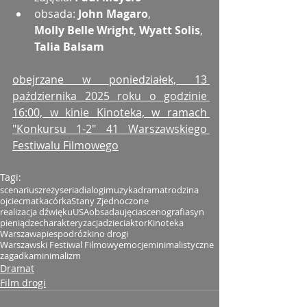
obsada: 
John Magaro
, 
Molly Belle Wright
, 
Wyatt Solis
, 
Talia Balsam
obejrzane w poniedziałek, 13 
października 2025 roku o godzinie 
16:00, w kinie Kinoteka, w ramach 
"Konkursu 1-2" 41 Warszawskiego 
Festiwalu Filmowego
Tagi:
scenariusz
reżyseria
dialogi
muzyka
dramat
rodzina
ojciec
matka
córka
Stany Zjednoczone
realizacja dźwięku
USA
obsada
ujęcia
scenografia
syn
pieniądze
charakteryzacja
dzieci
aktor
Kinoteka
Warszawa
pies
podróż
kino drogi
Warszawski Festiwal Filmowy
emocje
minimalistyczne
zagadka
minimalizm
Dramat
Film drogi