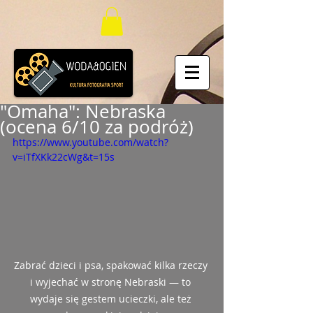
"Omaha": Nebraska
(ocena 6/10 za podróż)
https://www.youtube.com/watch?
v=iTfXKk22cWg&t=15s
Zabrać dzieci i psa, spakować kilka rzeczy 
i wyjechać w stronę Nebraski — to 
wydaje się gestem ucieczki, ale też 