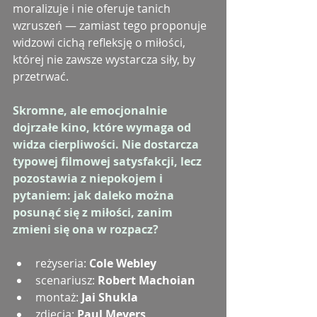
moralizuje i nie oferuje tanich 
wzruszeń — zamiast tego proponuje 
widzowi cichą refleksję o miłości, 
której nie zawsze wystarcza siły, by 
przetrwać.
Skromne, ale emocjonalnie 
dojrzałe kino, które wymaga od 
widza cierpliwości. Nie dostarcza 
typowej filmowej satysfakcji, lecz 
pozostawia z niepokojem i 
pytaniem: jak daleko można 
posunąć się z miłości, zanim 
zmieni się ona w rozpacz?
reżyseria: 
Cole Webley
scenariusz: 
Robert Machoian
montaż: 
Jai Shukla
zdjęcia: 
Paul Meyers