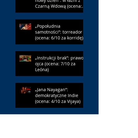
nowy dzień”: w łaźni z
Czarną Wdową (ocena:
6/10 za NY)
„Popołudnia
samotności”: torreador
(ocena: 6/10 za korridę)
„Instrukcji brak”: prawo
ojca (ocena: 7/10 za
Leóna)
„Jana Nayagan”:
demokratyczne Indie
(ocena: 4/10 za Vijaya)
„Pałac Kultury.
Niekochany zabytek”:
PKiN jest kobietą (ocena: