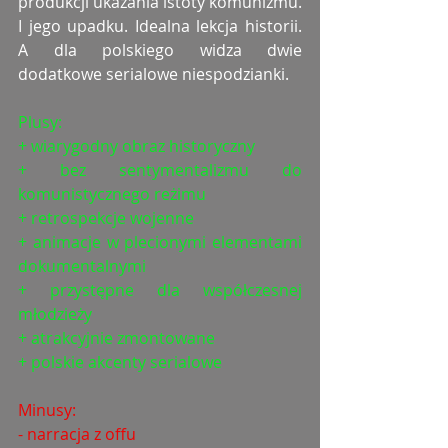
produkcji ukazania istoty komunizmu. 
I jego upadku. Idealna lekcja historii. 
A dla polskiego widza dwie 
dodatkowe serialowe niespodzianki. 
Plusy:
+ wiarygodny obraz historyczny 
+ bez sentymentalizmu do 
komunistycznego reżimu
+ retrospekcje wojenne
+ animacje w plecionymi elementami 
dokumentalnymi
+ przystępne dla współczesnej 
młodzieży
+ atrakcyjnie zmontowane
+ polskie akcenty serialowe
Minusy:
- narracja z offu