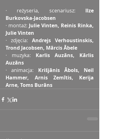
· reżyseria, scenariusz: 
Ilze 
Burkovska-Jacobsen
· montaż: 
Julie Vinten, Reinis Rinka, 
Julie Vinten
· zdjęcia: 
Andrejs Verhoustinskis, 
Trond Jacobsen, Mārcis Ābele
· muzyka: 
Karlis Auzāns, Kārlis 
Auzāns
· animacja: 
Krišjānis Ābols, Neil 
Hammer, Arnis Zemītis, Kerija 
Arne, Toms Burāns