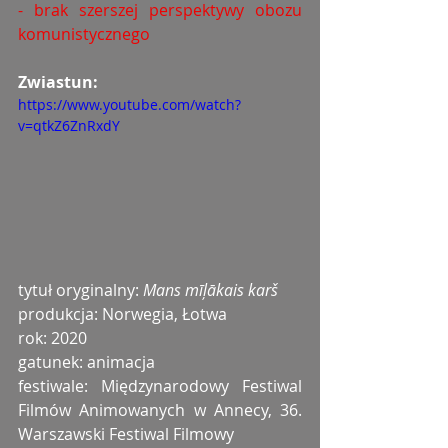
- brak szerszej perspektywy obozu 
komunistycznego
Zwiastun:
https://www.youtube.com/watch?
v=qtkZ6ZnRxdY
tytuł oryginalny: 
Mans mīļākais karš
produkcja: Norwegia, Łotwa
rok: 2020
gatunek: animacja
festiwale: Międzynarodowy Festiwal 
Filmów Animowanych w Annecy, 36. 
Warszawski Festiwal Filmowy