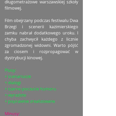
długometrażowe warszawskiej szkoły 
filmowej. 
Film obejrzany podczas festiwalu Dwa 
Brzegi i scenerii kazimierskiego 
zamku nabrał dodatkowego uroku. I 
chyba zachwycił każdego z licznie 
zgromadzonej widowni. Warto pójść 
za ciosem i rozpropagować w 
dystrybucji kinowej.
Plusy: 
+ scenariusze
+ dialogi
+ czarne poczucie humoru
+ wyraziste
+ poprawnie zrealizowane
Minusy: 