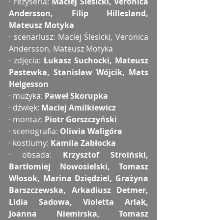
· reżyseria: 
Maciej Ślesicki, Veronica 
Andersson, Filip Hillesland, 
Mateusz Motyka
· scenariusz: Maciej Ślesicki, Veronica 
Andersson, Mateusz Motyka
· zdjęcia: 
Łukasz Suchocki, Mateusz 
Pastewka, Stanisław Wójcik, Mats 
Helgesson
· muzyka: 
Paweł Skorupka
· dźwięk: 
Maciej Amilkiewicz
· montaż: 
Piotr Gorszczyński
· scenografia:
 Oliwia Waligóra
· kostiumy: 
Kamila Zabłocka
· obsada: 
Krzysztof Stroiński, 
Bartłomiej Nowosielski, Tomasz 
Włosok, Marina Dziędziel, Grażyna 
Barszczewska, Arkadiusz Detmer, 
Lidia Sadowa, Violetta Arlak, 
Joanna Niemirska, Tomasz 