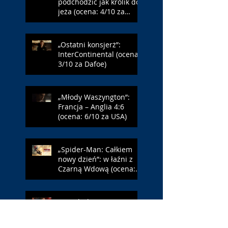
podchodzić jak królik do
jeża (ocena: 4/10 za
Farmazona)
„Ostatni konsjerż”:
InterContinental (ocena:
3/10 za Dafoe)
„Młody Waszyngton”:
Francja – Anglia 4:6
(ocena: 6/10 za USA)
„Spider-Man: Całkiem
nowy dzień”: w łaźni z
Czarną Wdową (ocena:
6/10 za NY)
„Popołudnia
samotności”: torreador
(ocena: 6/10 za korridę)