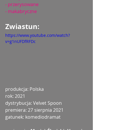
- przerysowane
- makabryczne
Zwiastun: 
https://www.youtube.com/watch?
v=g1nUFDfRFDc
produkcja: Polska
rok: 2021
dystrybucja: Velvet Spoon
premiera: 27 sierpnia 2021
gatunek: komediodramat