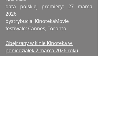
data polskiej premiery: 27 marca 
2026
dystrybucja: KinotekaMovie
festiwale: Cannes, Toronto
Obejrzany w kinie Kinoteka w 
poniedziałek 2 marca 2026 roku
Tagi:
scenariusz
reżyseria
dystrybucja
dialogi
muzyka
montaż
rodzina
miłość
ojciec
realizacja dźwięku
obsada
kostiumy
scenografia
syn
dźwięk
adaptacja
charakteryzacja
morderstwo
przyjaciele
kariera
Kinoteka
życie
Cannes
popularność
Japonia
Oscary
teatr
mafia
uczeń
Toronto
Dramat
Kostiumowy
Melodramat