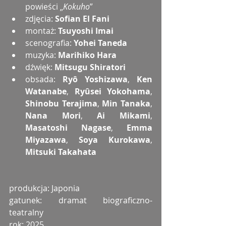
powieści „
Kokuho
”
zdjęcia: 
Sofian El Fani
montaż: 
Tsuyoshi Imai
scenografia: 
Yohei Taneda
muzyka: 
Marihiko Hara
dźwięk: 
Mitsugu Shiratori
obsada:
 Ryô Yoshizawa
, 
Ken 
Watanabe
, 
Ryûsei Yokohama
, 
Shinobu Terajima
, 
Min Tanaka
, 
Nana Mori
, 
Ai Mikami
, 
Masatoshi Nagase
, 
Emma 
Miyazawa
, 
Soya Kurokawa
, 
Mitsuki Takahata
produkcja: Japonia
gatunek: dramat biograficzno-
teatralny
rok: 2025