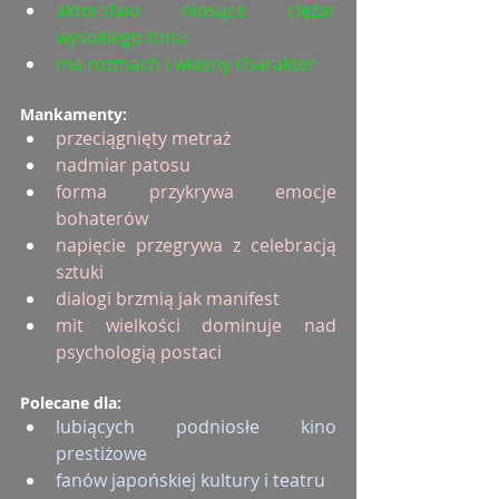
aktorstwo niosące ciężar 
wysokiego tonu
ma rozmach i własny charakter
Mankamenty:
przeciągnięty metraż
nadmiar patosu
forma przykrywa emocje 
bohaterów
napięcie przegrywa z celebracją 
sztuki
dialogi brzmią jak manifest
mit wielkości dominuje nad 
psychologią postaci
Polecane dla:
lubiących podniosłe kino 
prestiżowe
fanów japońskiej kultury i teatru