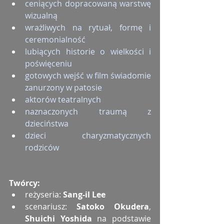
ceniących dopracowaną warstwę 
wizualną
wrażliwych na rytuał, formę i 
ceremonialność
lubiących historie o wielkości i 
poświęceniu
gotowych wejść w film świadomie 
zanurzony w patosie
aktorów teatralnych
naznaczonych traumą z 
dzieciństwa
dzieci charyzmatycznych 
rodziców
Twórcy:
reżyseria: 
Sang-il Lee
scenariusz: 
Satoko Okudera
, 
Shuichi Yoshida
 na podstawie 