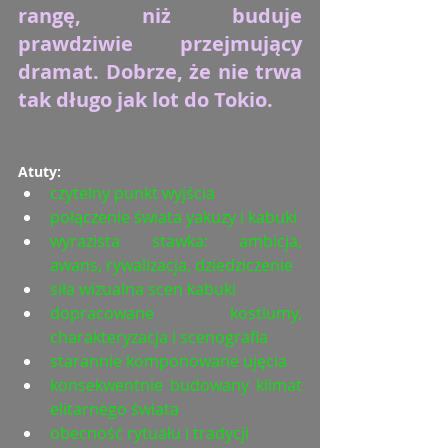
rangę, niż buduje 
prawdziwie przejmujący 
dramat. Dobrze, że nie trwa 
tak długo jak lot do Tokio.
Atuty:
czytelny punkt wyjścia
połączenie świata yakuzy i kabuki
wyrazista stawka: ambicja, 
awans, rywalizacja, dziedziczenie
siła wizualna scen kabuki
dopracowane kostiumy, 
charakteryzacja i scenografia
starannie komponowane ujęcia
konsekwentnie budowany klimat 
elitarnego świata
obecność rytuału i tradycji