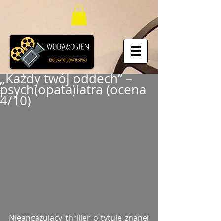
„Każdy twój oddech” –
psych(opata)iatra (ocena
4/10)
Nieangażujący thriller o tytule znanej 