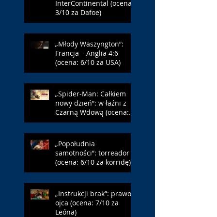
InterContinental (ocena:
3/10 za Dafoe)
„Młody Waszyngton”:
Francja – Anglia 4:6
(ocena: 6/10 za USA)
„Spider-Man: Całkiem
nowy dzień”: w łaźni z
Czarną Wdową (ocena:
6/10 za NY)
„Popołudnia
samotności”: torreador
(ocena: 6/10 za korridę)
„Instrukcji brak”: prawo
ojca (ocena: 7/10 za
Leóna)