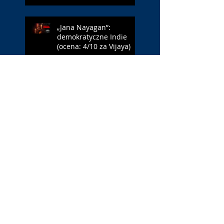
„Jana Nayagan”:
demokratyczne Indie
(ocena: 4/10 za Vijaya)
„Pałac Kultury.
Niekochany zabytek”:
PKiN jest kobietą (ocena:
7/10 za Szczakiel)
Search By Tags
#BLM
. Netflix
1 maja
1 maja 2022
10 lat
11 września
13 maja
15 maja
18 maja
18-latka
19 FF Millennium Docs Against Gravity!
2002 rok
2019
2020
2021
2022
3 maja
38 Warszawski Festiwal Filmowy
3D
40-lecie
4DX
Aamu Milonoff
Aaron Friesz
Aaron Hendry
Aaron Hilmer
Aaron Monaghan