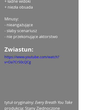
+ ładne widoki
+ niezła obsada
Minusy:
- nieangażujące
- słaby scenariusz
- nie przekonujące aktorstwo
Zwiastun: 
https://www.youtube.com/watch?
v=Oa7CrS0cQCg
tytuł oryginalny: 
Every Breath You Take
produkcja: Stany Zjednoczone