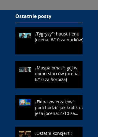
Ostatnie posty
„Tygrysy”: haust tlenu
(ocena: 6/10 za nurków)
„Maspalomas”: gej w
domu starców (ocena:
6/10 za Soroiza)
„Ekipa zwierzaków”:
podchodzić jak królik do
jeża (ocena: 4/10 za
Farmazona)
„Ostatni konsjerż”: