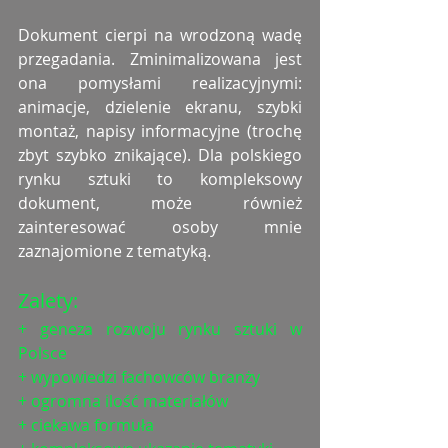
Dokument cierpi na wrodzoną wadę 
przegadania. Zminimalizowana jest 
ona pomysłami realizacyjnymi: 
animacje, dzielenie ekranu, szybki 
montaż, napisy informacyjne (trochę 
zbyt szybko znikające). Dla polskiego 
rynku sztuki to kompleksowy 
dokument, może również 
zainteresować osoby mnie 
zaznajomione z tematyką. 
Zalety:
+ geneza rozwoju rynku sztuki w 
Polsce
+ wypowiedzi fachowców branży 
+ ogromna ilość materiałów
+ ciekawa formuła