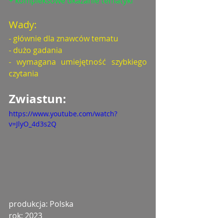
+ kompleksowe ukazanie tematyki
Wady:
- głównie dla znawców tematu
- dużo gadania
- wymagana umiejętność szybkiego 
czytania
Zwiastun: 
https://www.youtube.com/watch?
v=JlyO_4d3s2Q
produkcja: Polska
rok: 2023