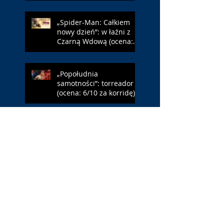
„Spider-Man: Całkiem
nowy dzień”: w łaźni z
Czarną Wdową (ocena:
6/10 za NY)
„Popołudnia
samotności”: torreador
(ocena: 6/10 za korridę)
„Instrukcji brak”: prawo
ojca (ocena: 7/10 za
Leóna)
„Jana Nayagan”:
demokratyczne Indie
(ocena: 4/10 za Vijaya)