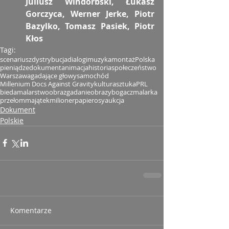
Juliusz Windorbski, Łukasz 
Gorczyca, Werner Jerke, Piotr 
Bazylko, Tomasz Pasiek, Piotr 
Kłos
Tagi:
scenariusz
dystrybucja
dialogi
muzyka
montaż
Polska
pieniądze
dokument
animacja
historia
społeczeństwo
Warszawa
gadające głowy
samochód
Millenium Docs Against Gravity
kultura
sztuka
PRL
bieda
malarstwo
obraz
gadanie
obrazy
bogacz
malarka
przełom
majątek
milioner
papierosy
aukcja
Dokument
Polskie
Komentarze