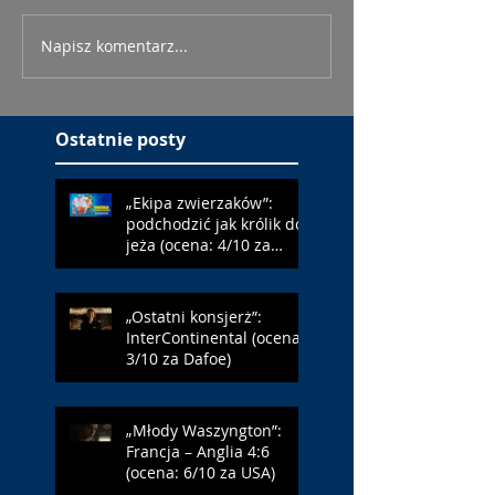
Napisz komentarz...
Ostatnie posty
„Ekipa zwierzaków”:
podchodzić jak królik do
jeża (ocena: 4/10 za
Farmazona)
„Ostatni konsjerż”:
InterContinental (ocena:
3/10 za Dafoe)
„Młody Waszyngton”:
Francja – Anglia 4:6
(ocena: 6/10 za USA)