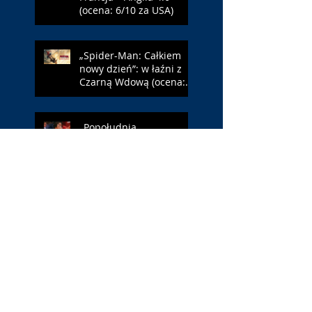
(ocena: 6/10 za USA)
„Spider-Man: Całkiem
nowy dzień”: w łaźni z
Czarną Wdową (ocena:
6/10 za NY)
„Popołudnia
samotności”: torreador
(ocena: 6/10 za korridę)
„Instrukcji brak”: prawo
ojca (ocena: 7/10 za
Leóna)
„Jana Nayagan”:
demokratyczne Indie
(ocena: 4/10 za Vijaya)