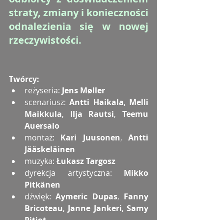
straty, zmiany i konieczności 
odnalezienia się w nowej 
rzeczywistości.
Twórcy:
reżyseria: 
Jens Møller
scenariusz: 
Antti Haikala
, 
Melli 
Maikkula
, 
Ilja Rautsi
, 
Teemu 
Auersalo
montaż: 
Kari Juusonen
, 
Antti 
Jääskeläinen
muzyka: 
Łukasz Targosz
dyrekcja artystyczna: 
Mikko 
Pitkänen
dźwięk: 
Aymeric Dupas
, 
Fanny 
Bricoteau
, 
Janne Jankeri
, 
Samy 