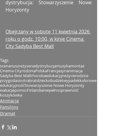
dystrybucja: Stowarzyszenie Nowe 
Horyzonty
Obejrzany w sobotę 11 kwietnia 2026 
roku o godz. 10:00, w kinie Cinema 
City Sadyba Best Mall
Tagi:
scenariusz
reżyseria
dystrybucja
muzyka
montaż
Cinema City
rodzina
Polska
Francja
syn
animacja
Sadyba Best Mall
choroba
edukacyjne
życie
rodzice
przygoda
siostra
brat
dziecko
budżet
wypadek
kolorowe
edukacyjność
Stowarzyszenie Nowe Horyzonty
wakacje
pomoc
Finlandia
niepełnosprawność
koszykówka
Animacja
Familijny
Dramat