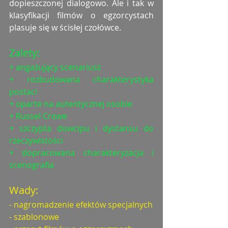
dopieszczonej dialogowo. Ale i tak w 
klasyfikacji filmów o egzorcystach 
plasuje się w ścisłej czołówce. 
Zalety:
+ angażujący scenariusz
+ rozbudowana charakterystyka 
postaci
+ oparte na autentycznej osobie
+ Russel Crowe
+ szczypta dowcipu i dystansu do 
rzeczywistości
+ dopracowana charakteryzacja i 
scenografia
Wady:
- nagromadzenie efektów specjalnych
- szablonowe