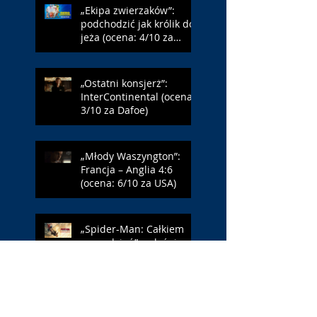
„Ekipa zwierzaków”:
podchodzić jak królik do
jeża (ocena: 4/10 za
Farmazona)
„Ostatni konsjerż”:
InterContinental (ocena:
3/10 za Dafoe)
„Młody Waszyngton”:
Francja – Anglia 4:6
(ocena: 6/10 za USA)
„Spider-Man: Całkiem
nowy dzień”: w łaźni z
Czarną Wdową (ocena:
6/10 za NY)
„Popołudnia
samotności”: torreador