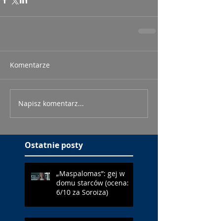
Komentarze
Napisz komentarz...
Ostatnie posty
„Maspalomas”: gej w
domu starców (ocena:
6/10 za Soroiza)