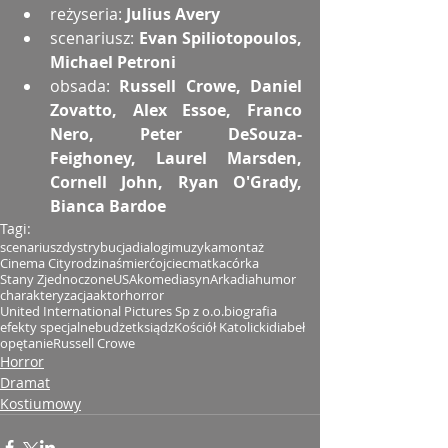
reżyseria: 
Julius Avery
scenariusz: 
Evan Spiliotopoulos, 
Michael Petroni
obsada: 
Russell Crowe, Daniel 
Zovatto, Alex Essoe, Franco 
Nero, Peter DeSouza-
Feighoney, Laurel Marsden, 
Cornell John, Ryan O'Grady, 
Bianca Bardoe
Tagi:
scenariusz
dystrybucja
dialogi
muzyka
montaż
Cinema City
rodzina
śmierć
ojciec
matka
córka
Stany Zjednoczone
USA
komedia
syn
Arkadia
humor
charakteryzacja
aktor
horror
United International Pictures Sp z o.o.
biografia
efekty specjalne
budżet
ksiądz
Kościół Katolicki
diabeł
opętanie
Russell Crowe
Horror
Dramat
Kostiumowy