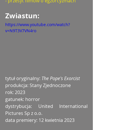
- przesyt filmów o egzorcyzmach
Zwiastun: 
https://www.youtube.com/watch?
v=N9T3V7VN4ro
tytuł oryginalny: 
The Pope's Exorcist
produkcja: Stany Zjednoczone
rok: 2023
gatunek: horror 
dystrybucja: United International 
Pictures Sp z o.o.
data premiery: 12 kwietnia 2023