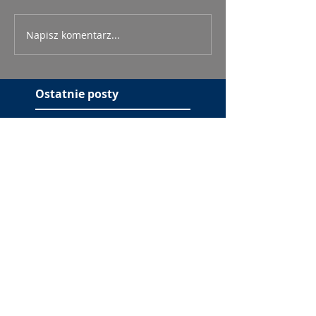
Napisz komentarz...
Ostatnie posty
„Tygrysy”: haust tlenu
(ocena: 6/10 za nurków)
„Maspalomas”: gej w
domu starców (ocena:
6/10 za Soroiza)
„Ekipa zwierzaków”:
podchodzić jak królik do