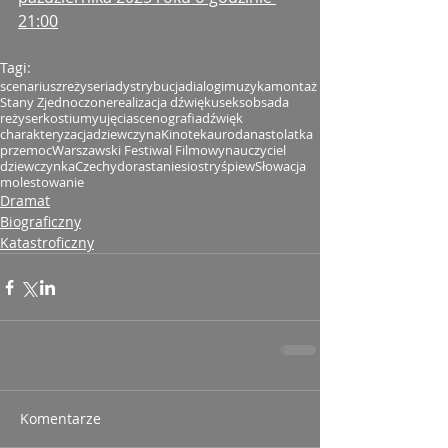
21:00
Tagi:
scenariusz
reżyseria
dystrybucja
dialogi
muzyka
montaż
Stany Zjednoczone
realizacja dźwięku
seks
obsada
reżyser
kostiumy
ujęcia
scenografia
dźwięk
charakteryzacja
dziewczyna
Kinoteka
uroda
nastolatka
przemoc
Warszawski Festiwal Filmowy
nauczyciel
dziewczynka
Czechy
dorastanie
siostry
śpiew
Słowacja
molestowanie
Dramat
Biograficzny
Katastroficzny
Komentarze