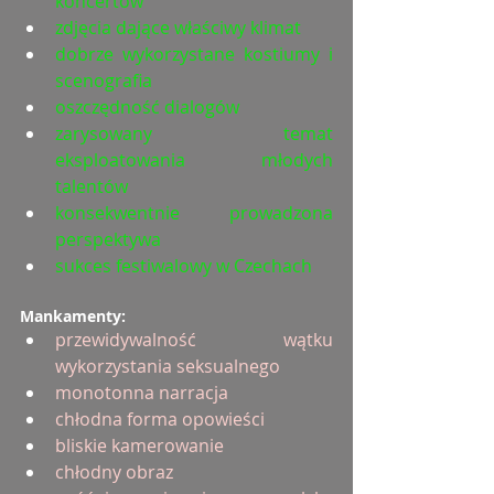
koncertów
zdjęcia dające właściwy klimat
dobrze wykorzystane kostiumy i 
scenografia
oszczędność dialogów
zarysowany temat 
eksploatowania młodych 
talentów
konsekwentnie prowadzona 
perspektywa
sukces festiwalowy w Czechach
Mankamenty:
przewidywalność wątku 
wykorzystania seksualnego
monotonna narracja
chłodna forma opowieści
bliskie kamerowanie
chłodny obraz