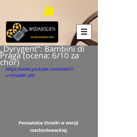
„Dyrygent”: Bambini di
Praga (ocena: 6/10 za
chór)
https://www.youtube.com/watch?
v=tXnAMll-vX0
Poznańskie Słowiki w wersji 
czechosłowackiej.