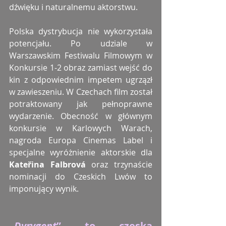
dźwięku i naturalnemu aktorstwu.
Polska dystrybucja nie wykorzystała 
potencjału. Po udziale w 
Warszawskim Festiwalu Filmowym w 
Konkursie 1-2 obraz zamiast wejść do 
kin z odpowiednim impetem ugrzązł 
w zawieszeniu. W Czechach film został 
potraktowany jak pełnoprawne 
wydarzenie. Obecność w głównym 
konkursie w Karlowych Warach, 
nagroda Europa Cinemas Label i 
specjalne wyróżnienie aktorskie dla 
Kateřina Falbrová
 oraz trzynaście 
nominacji do Czeskich Lwów to 
imponujący wynik.
„
Dyrygent
” to czeska 