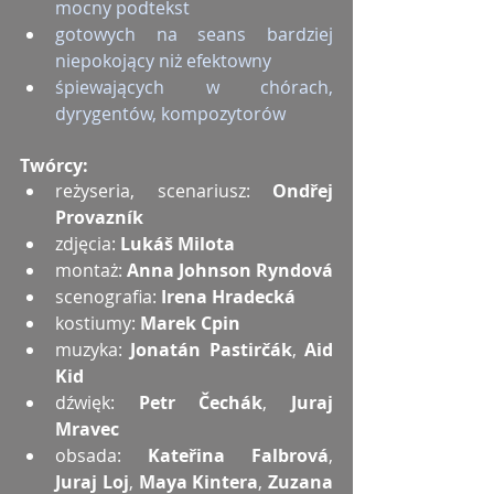
mocny podtekst
gotowych na seans bardziej 
niepokojący niż efektowny
śpiewających w chórach, 
dyrygentów, kompozytorów
Twórcy:
reżyseria, scenariusz: 
Ondřej 
Provazník
zdjęcia: 
Lukáš Milota
montaż: 
Anna Johnson Ryndová
scenografia: 
Irena Hradecká
kostiumy: 
Marek Cpin
muzyka: 
Jonatán Pastirčák
, 
Aid 
Kid
dźwięk: 
Petr Čechák
, 
Juraj 
Mravec
obsada: 
Kateřina Falbrová
, 
Juraj Loj
, 
Maya Kintera
, 
Zuzana 