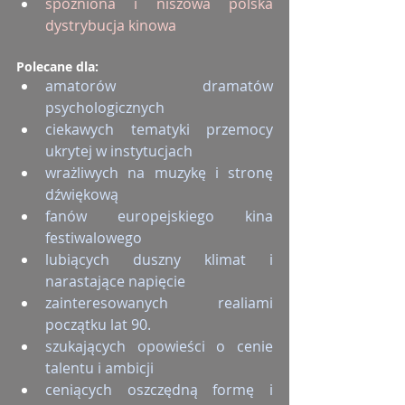
spóźniona i niszowa polska 
dystrybucja kinowa
Polecane dla:
amatorów dramatów 
psychologicznych
ciekawych tematyki przemocy 
ukrytej w instytucjach
wrażliwych na muzykę i stronę 
dźwiękową
fanów europejskiego kina 
festiwalowego
lubiących duszny klimat i 
narastające napięcie
zainteresowanych realiami 
początku lat 90.
szukających opowieści o cenie 
talentu i ambicji
ceniących oszczędną formę i 