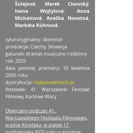
Šulajová
, 
Marek Cisovský
, 
Ivana Wojtylová
, 
Anna 
Michalcová
, 
Anežka Novotná
, 
Markéta Kühnová
tytuł oryginalny: 
Sbormistr
produkcja: Czechy, Słowacja
gatunek: dramat muzyczno-rodzinny
rok: 2025
data polskiej premiery: 10 kwietnia 
2026 roku
dystrybucja: 
nazywowkinach.pl
festiwale: 41. Warszawski Festiwal 
Filmowy, Karlowe Wary
Obejrzany podczas 41. 
Warszawskiego Festiwalu Filmowego, 
w kinie Kinoteka, w piątek 17 
października 2025 roku o godzinie 