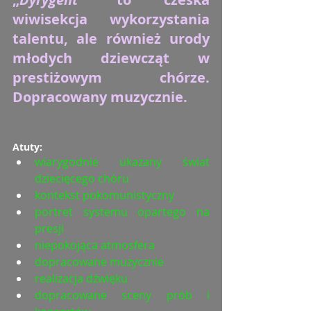
wiwisekcja wykorzystania 
talentu, ale również urody 
młodych dziewcząt w 
prestiżowym chórze. 
Dopracowany muzycznie.
Atuty:
wiarygodnie ukazany świat 
dziecięcego chóru
kontekst pokomunistyczny
portret systemu opartego na 
presji
niepokojąca atmosfera
dopracowane muzycznie
realizacja dźwięku
dopracowane sceny prób i 