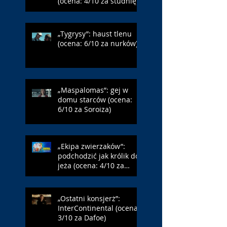
(ocena: 4/10 za studnię)
„Tygrysy”: haust tlenu
(ocena: 6/10 za nurków)
„Maspalomas”: gej w
domu starców (ocena:
6/10 za Soroiza)
„Ekipa zwierzaków”:
podchodzić jak królik do
jeża (ocena: 4/10 za
Farmazona)
„Ostatni konsjerż”:
InterContinental (ocena:
3/10 za Dafoe)