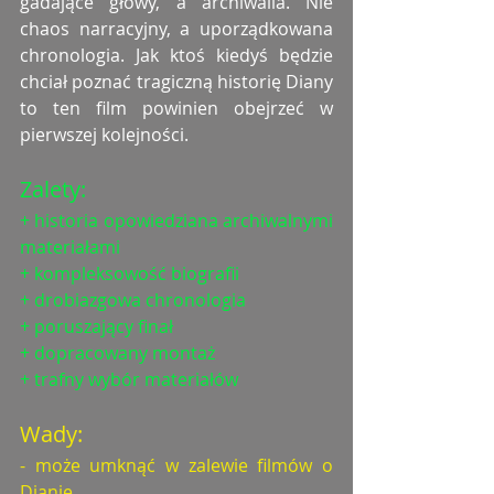
gadające głowy, a archiwalia. Nie 
chaos narracyjny, a uporządkowana 
chronologia. Jak ktoś kiedyś będzie 
chciał poznać tragiczną historię Diany 
to ten film powinien obejrzeć w 
pierwszej kolejności. 
Zalety: 
+ historia opowiedziana archiwalnymi 
materiałami
+ kompleksowość biografii
+ drobiazgowa chronologia
+ poruszający finał
+ dopracowany montaż
+ trafny wybór materiałów
Wady: 
- może umknąć w zalewie filmów o 
Dianie