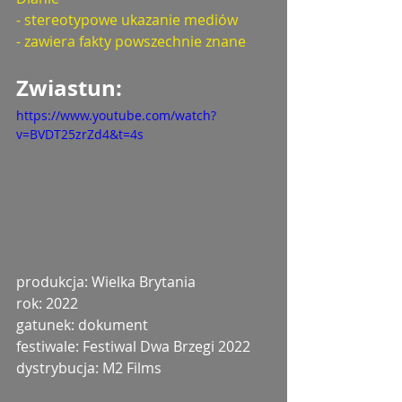
- stereotypowe ukazanie mediów
- zawiera fakty powszechnie znane
Zwiastun: 
https://www.youtube.com/watch?
v=BVDT25zrZd4&t=4s
produkcja: Wielka Brytania 
rok: 2022
gatunek: dokument
festiwale: Festiwal Dwa Brzegi 2022
dystrybucja: M2 Films