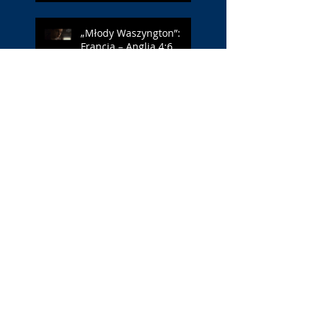
„Młody Waszyngton”:
Francja – Anglia 4:6
(ocena: 6/10 za USA)
„Spider-Man: Całkiem
nowy dzień”: w łaźni z
Czarną Wdową (ocena:
6/10 za NY)
„Popołudnia
samotności”: torreador
(ocena: 6/10 za korridę)
„Instrukcji brak”: prawo
ojca (ocena: 7/10 za
Leóna)