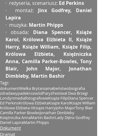
·  reżyseria, scenariusz: 
Ed Perkins
·  montaż: 
Jinx Godfrey, Daniel 
Lapira
·  muzyka: 
Martin Phipps
· obsada: 
Diana Spencer, Książe 
Karol, Królowa Elżbieta II, Książe 
Harry, Książe William, Książe Filip, 
Królowa Elżbieta, Księżniczka 
Anna, Camilla Parker-Bowles, Tony 
Blair, John Major, Jonathan 
Dimbleby, Martin Bashir
Tagi:
dokument
Wielka Brytania
małżeństwo
biografia
zdrada
wypadek
rozwód
Paryż
Festiwal Dwa Brzegi
Londyn
media
fotografowie
Książe Filip
Diana Spencer
Ed Perkins
Królowa Elżbieta
Książe Karol
Książe William
Królowa Elżbieta II
Książe Harry
John Major
Tony Blair
Camilla Parker-Bowles
Jonathan Dimbleby
Księżniczka Anna
Martin Bashir
Lady Di
Jinx Godfrey
Daniel Lapira
Martin Phipps
Dokument
Dramat