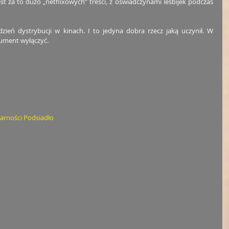
st za to dużo „netflixowych” treści, z oświadczynami lesbijek podczas 
dzień dystrybucji w kinach. I to jedyna dobra rzecz jaką uczynił. W 
kument wyłączyć.
arności Podsiadło