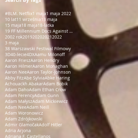
#BLM
. Netflix
1 maja
1 maja 2022
10 lat
11 września
13 maja
15 maja
18 maja
18-latka
19 FF Millennium Docs Against Gravity!
2002 rok
2019
2020
2021
2022
3 maja
38 Warszawski Festiwal Filmowy
3D
40-lecie
4DX
Aamu Milonoff
Aaron Friesz
Aaron Hendry
Aaron Hilmer
Aaron Monaghan
Aaron Nee
Aaron Taylor-Johnson
Abby Fitz
Abe Sylvia
Abke Haring
Achouackh Abakar
Adam Bobik
Adam Daho
Adam Ethan Crow
Adam Ferency
Adam Gunn
Adam Małysz
Adam Mickiewicz
Adam Nee
Adam Neill
Adam Woronowicz
Adam Zdrójkowski
Admir Glamočak
Adolf Hitler
Adria Arjona
Adriana F. Castellanos