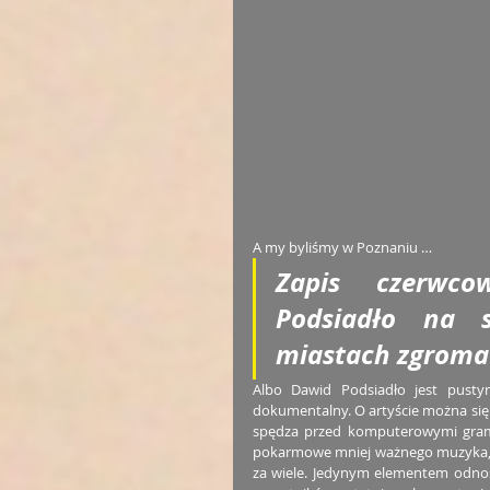
A my byliśmy w Poznaniu …
Zapis czerwco
Podsiadło na s
miastach zgromad
Albo Dawid Podsiadło jest pustym
dokumentalny. O artyście można się 
spędza przed komputerowymi grami
pokarmowe mniej ważnego muzyka, c
za wiele. Jedynym elementem odnos