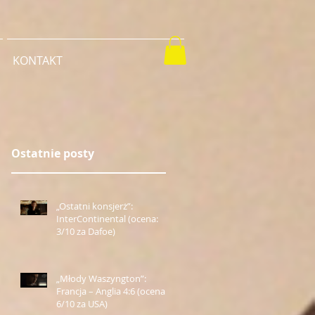
KONTAKT
Ostatnie posty
„Ostatni konsjerż”:
InterContinental (ocena:
3/10 za Dafoe)
„Młody Waszyngton”:
Francja – Anglia 4:6 (ocena:
6/10 za USA)