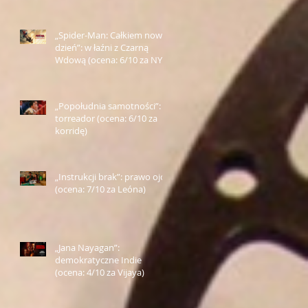
„Spider-Man: Całkiem nowy
dzień”: w łaźni z Czarną
Wdową (ocena: 6/10 za NY)
„Popołudnia samotności”:
torreador (ocena: 6/10 za
korridę)
„Instrukcji brak”: prawo ojca
(ocena: 7/10 za Leóna)
„Jana Nayagan”:
demokratyczne Indie
(ocena: 4/10 za Vijaya)