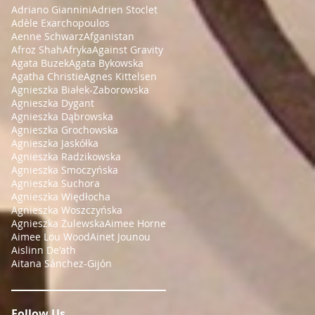
Adriano Giannini
Adrien Stoclet
Adèle Exarchopoulos
Aenne Schwarz
Afganistan
Afroz Shah
Afryka
Against Gravity
Agata Buzek
Agata Bykowska
Agatha Christie
Agnes Kittelsen
Agnieszka Białek-Zaborowska
Agnieszka Dygant
Agnieszka Dąbrowska
Agnieszka Grochowska
Agnieszka Jaskółka
Agnieszka Radzikowska
Agnieszka Smoczyńska
Agnieszka Suchora
Agnieszka Więdłocha
Agnieszka Woszczyńska
Agnieszka Żulewska
Aimee Horne
Aimee Lou Wood
Ainet Jounou
Aislinn De'ath
Aitana Sánchez-Gijón
Follow Us