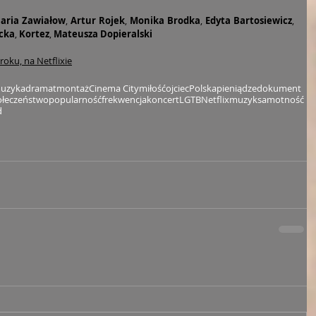
aria Zawiałow
, 
Artur Rojek
, 
Monika Brodka
,
 Edyta Bartosiewicz
, 
cka
,
 Kortez
,
 Mateusza Dopieralski
oku, na Netflixie
uzyka
dramat
montaż
Cinema City
miłość
ojciec
Polska
pieniądze
dokument
ołeczeństwo
popularność
frekwencja
koncert
LGTB
Netflix
muzyk
samotność
d