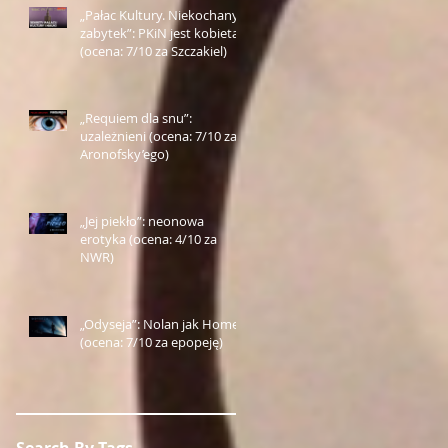
„Pałac Kultury. Niekochany
zabytek”: PKiN jest kobietą
(ocena: 7/10 za Szczakiel)
„Requiem dla snu”:
uzależnieni (ocena: 7/10 za
Aronofsky’ego)
„Jej piekło”: neonowa
erotyka (ocena: 4/10 za
NWR)
„Odyseja”: Nolan jak Homer
(ocena: 7/10 za epopeję)
Search By Tags