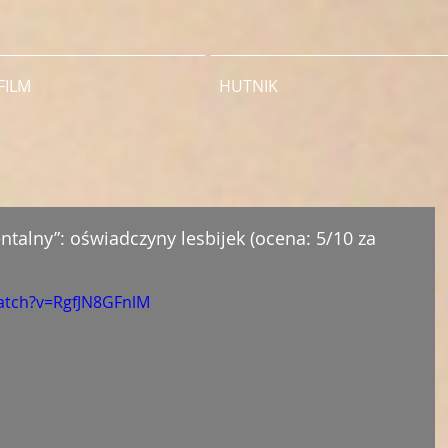
FILM
HUTNIK
talny”: oświadczyny lesbijek (ocena: 5/10 za
atch?v=RgfJN8GFnlM