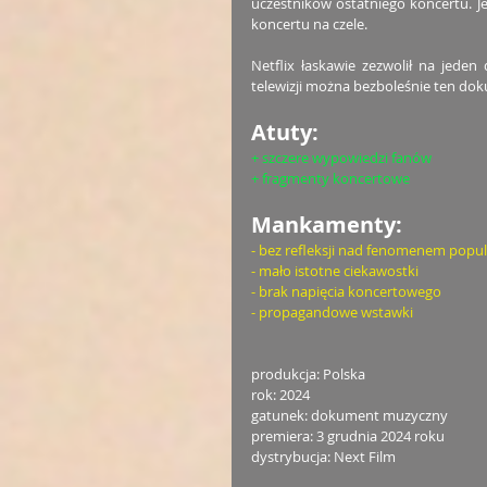
uczestników ostatniego koncertu. Je
koncertu na czele.
Netflix łaskawie zezwolił na jeden 
telewizji można bezboleśnie ten do
Atuty:
+ szczere wypowiedzi fanów
+ fragmenty koncertowe
Mankamenty:
- bez refleksji nad fenomenem popul
- mało istotne ciekawostki
- brak napięcia koncertowego
- propagandowe wstawki
produkcja: Polska
rok: 2024
gatunek: dokument muzyczny
premiera: 3 grudnia 2024 roku
dystrybucja: Next Film