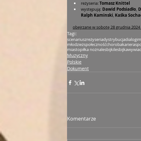
reżyseria: 
Tomasz Knittel
występują:
 Dawid Podsiadło
, 
D
Ralph Kaminski
,
 Kaśka Socha
obejrzane w sobotę 28 grudnia 2024 r
Tagi:
scenariusz
reżyseria
dystrybucja
dialogi
m
młodzież
społeczność
choroba
kariera
sp
miasto
piłka nożna
lesbijki
lesbijka
wywia
Muzyczny
Polskie
Dokument
Komentarze