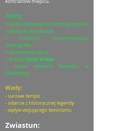
kontrastów miejscu. 
Zalety: 
+ życie codzienne historycznej postaci
+ pomysły wynalazcze
+ kostiumy, charakteryzacja, 
scenografia
+ pomysłowe ujęcia
+ kreacja 
Vicky Krieps
+ seans otwarcia festiwalu w 
Kazimierzu
Wady: 
- surowe tempo
- odarcie z historycznej legendy
- wpływ wojującego feminizmu
Zwiastun: 