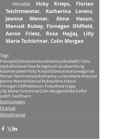
· obsada: 
Vicky Krieps, Florian 
Teichtmeister, Katharina Lorenz, 
Jeanne Werner, Alma Hasun, 
Manuel Rubey, Finnegan Oldfield, 
Aaron Friesz, Rosa Hajjaj, Lilly 
Marie Tschörtner, Colin Morgan
Tagi:
Francja
2022
wojna
historia
Niemcy
zdrada
M2 Films
szpital
Festiwal Dwa Brzegi
Austria
Luksemburg
Kazimierz
dwór
Vicky Krieps
Elżbieta
cesarzowa
gorset
Florian Teichtmeister
Katharina Lorenz
Marie Kreutzer
Jeanne Werner
Manuel Rubey
Alma Hasun
Finnegan Oldfield
Aaron Friesz
Rosa Hajjaj
Lilly Marie Tschörtner
Colin Morgan
Ulrike Kofler
Judith Kaufmann
Kostiumowy
Dramat
Melodramat