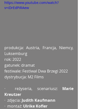
https://www.youtube.com/watch?
v=iDrEdPiRAew
produkcja: Austria, Francja, Niemcy, 
Luksemburg 
rok: 2022
gatunek: dramat
festiwale: Festiwal Dwa Brzegi 2022
dystrybucja: M2 Films
·  reżyseria, scenariusz: 
Marie 
Kreutzer
·  zdjęcia: 
Judith Kaufmann
·  montaż: 
Ulrike Kofler