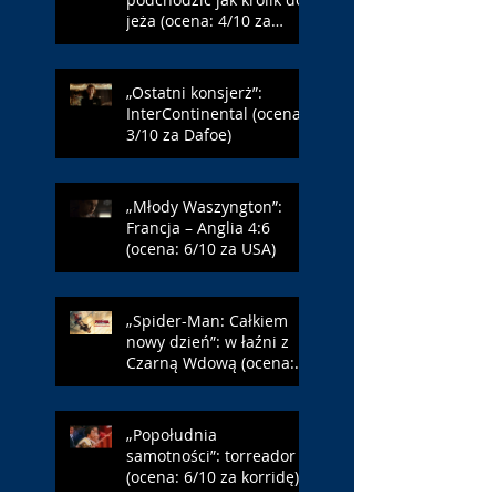
jeża (ocena: 4/10 za
Farmazona)
„Ostatni konsjerż”:
InterContinental (ocena:
3/10 za Dafoe)
„Młody Waszyngton”:
Francja – Anglia 4:6
(ocena: 6/10 za USA)
„Spider-Man: Całkiem
nowy dzień”: w łaźni z
Czarną Wdową (ocena:
6/10 za NY)
„Popołudnia
samotności”: torreador
(ocena: 6/10 za korridę)