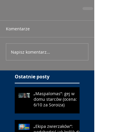
Komentarze
Napisz komentarz...
Ostatnie posty
„Maspalomas”: gej w
domu starców (ocena:
6/10 za Soroiza)
„Ekipa zwierzaków”:
podchodzić jak królik do