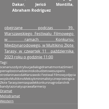
Dakar
, 
Jericó Montilla
, 
Abraham Rodríguez
obejrzane podczas 39. 
Warszawskiego Festiwalu Filmowego 
w ramach Konkursu 
Międzynarodowego, w Multikino Złote 
Tarasy, w czwartek 11  października 
2023 roku o godzinie 11:00
Tagi:
scenariusz
dystrybucja
dialogi
dramat
montaż
śmierć
pieniądze
żona
dzieci
niskobudżetowe
suspens
strzelanina
woda
Warszawski Festiwal Filmowy
zdjęcia
wojsko
Multikino
Meksyk
minimalistyczne
przestępca
Złote Tarasy
ziemia
spadek
konkurs
nagroda
rolnik
bandyta
żonaty
uprawa
farmerzy
Dramat
Melodramat
Western