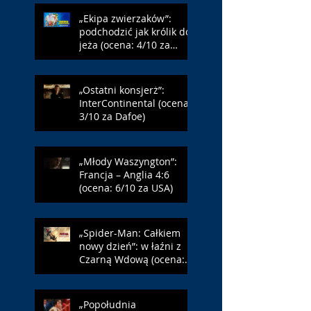
„Ekipa zwierzaków”:
podchodzić jak królik do
jeża (ocena: 4/10 za
Farmazona)
„Ostatni konsjerż”:
InterContinental (ocena:
3/10 za Dafoe)
„Młody Waszyngton”:
Francja – Anglia 4:6
(ocena: 6/10 za USA)
„Spider-Man: Całkiem
nowy dzień”: w łaźni z
Czarną Wdową (ocena:
6/10 za NY)
„Popołudnia