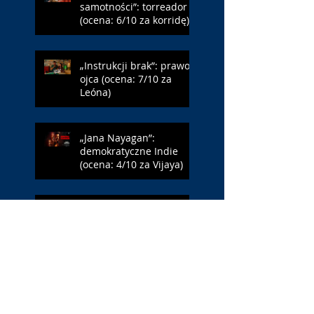
samotności”: torreador
(ocena: 6/10 za korridę)
„Instrukcji brak”: prawo
ojca (ocena: 7/10 za
Leóna)
„Jana Nayagan”:
demokratyczne Indie
(ocena: 4/10 za Vijaya)
„Pałac Kultury.
Niekochany zabytek”:
PKiN jest kobietą (ocena:
7/10 za Szczakiel)
„Requiem dla snu”:
uzależnieni (ocena: 7/10
za Aronofsky’ego)