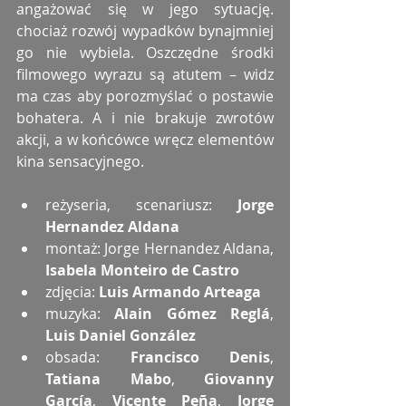
angażować się w jego sytuację. 
chociaż rozwój wypadków bynajmniej 
go nie wybiela. Oszczędne środki 
filmowego wyrazu są atutem – widz 
ma czas aby porozmyślać o postawie 
bohatera. A i nie brakuje zwrotów 
akcji, a w końcówce wręcz elementów 
kina sensacyjnego.
reżyseria, scenariusz: 
Jorge 
Hernandez Aldana
montaż: Jorge Hernandez Aldana, 
Isabela Monteiro de Castro
zdjęcia: 
Luis Armando Arteaga
muzyka: 
Alain Gómez Reglá
, 
Luis Daniel González
obsada: 
Francisco Denis
, 
Tatiana Mabo
, 
Giovanny 
García
, 
Vicente Peña
, 
Jorge 