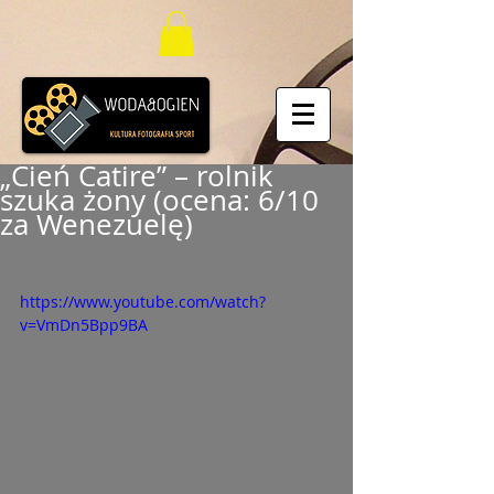
„Cień Catire” – rolnik
szuka żony (ocena: 6/10
za Wenezuelę)
https://www.youtube.com/watch?
v=VmDn5Bpp9BA