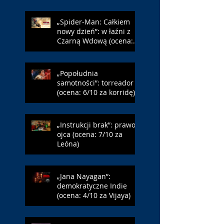
„Spider-Man: Całkiem
nowy dzień”: w łaźni z
Czarną Wdową (ocena:
6/10 za NY)
„Popołudnia
samotności”: torreador
(ocena: 6/10 za korridę)
„Instrukcji brak”: prawo
ojca (ocena: 7/10 za
Leóna)
„Jana Nayagan”:
demokratyczne Indie
(ocena: 4/10 za Vijaya)