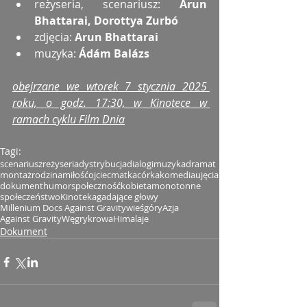
reżyseria, scenariusz: 
Arun 
Bhattarai, Dorottya Zurbó
zdjęcia: 
Arun Bhattarai
muzyka: 
Ádám Balázs
obejrzane we wtorek 7 stycznia 2025 
roku, o godz. 17:30, w Kinotece w 
ramach cyklu Film Dnia
Tagi:
scenariusz
reżyseria
dystrybucja
dialogi
muzyka
dramat
montaż
rodzina
miłość
ojciec
matka
córka
komedia
ujęcia
dokument
humor
społeczność
kobieta
monotonne
społeczeństwo
Kinoteka
gadające głowy
Millenium Docs Against Gravity
wieś
góry
Azja
Against Gravity
Węgry
krowa
Himalaje
Dokument