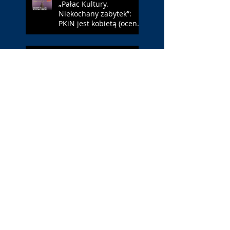
„Pałac Kultury.
Niekochany zabytek”:
PKiN jest kobietą (ocena:
7/10 za Szczakiel)
„Requiem dla snu”:
uzależnieni (ocena: 7/10
za Aronofsky’ego)
„Jej piekło”: neonowa
erotyka (ocena: 4/10 za
NWR)
„Odyseja”: Nolan jak
Homer (ocena: 7/10 za
epopeję)
Search By Tags
#BLM
. Netflix
1 maja
1 maja 2022
10 lat
11 września
13 maja