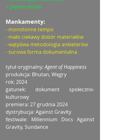
+ piękne widoki
Mankamenty:
- monotonne tempo
- mało ciekawy dobór materiałów
- wątpliwa metodologia ankieterów
- surowa forma dokumentalna
tytuł oryginalny: 
Agent of Happiness
produkcja: Bhutan, Węgry
rok: 2024
gatunek: dokument społeczno-
kulturowy
premiera: 27 grudnia 2024
dystrybucja: Against Gravity
festiwale: Millennium Docs Against 
Gravity, Sundance