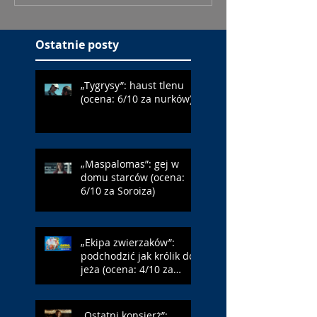
Ostatnie posty
„Tygrysy”: haust tlenu
(ocena: 6/10 za nurków)
„Maspalomas”: gej w
domu starców (ocena:
6/10 za Soroiza)
„Ekipa zwierzaków”:
podchodzić jak królik do
jeża (ocena: 4/10 za
Farmazona)
„Ostatni konsjerż”: