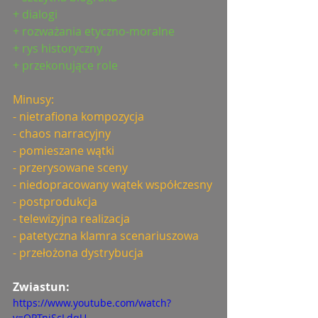
+ dialogi
+ rozważania etyczno-moralne
+ rys historyczny
+ przekonujące role
Minusy:
- nietrafiona kompozycja
- chaos narracyjny
- pomieszane wątki
- przerysowane sceny
- niedopracowany wątek współczesny
- postprodukcja
- telewizyjna realizacja
- patetyczna klamra scenariuszowa
- przełożona dystrybucja
Zwiastun: 
https://www.youtube.com/watch?
v=OPTnjScLdqU