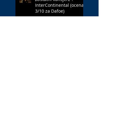
InterContinental (ocena:
3/10 za Dafoe)
„Młody Waszyngton”:
Francja – Anglia 4:6
(ocena: 6/10 za USA)
„Spider-Man: Całkiem
nowy dzień”: w łaźni z
Czarną Wdową (ocena:
6/10 za NY)
„Popołudnia
samotności”: torreador
(ocena: 6/10 za korridę)
„Instrukcji brak”: prawo
ojca (ocena: 7/10 za
Leóna)