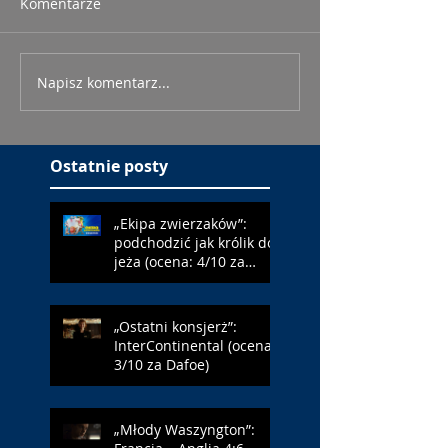
Komentarze
Napisz komentarz...
Ostatnie posty
„Ekipa zwierzaków”:
podchodzić jak królik do
jeża (ocena: 4/10 za
Farmazona)
„Ostatni konsjerż”:
InterContinental (ocena:
3/10 za Dafoe)
„Młody Waszyngton”: