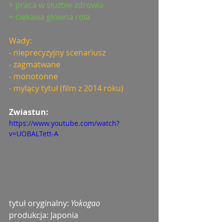
+ praca w służbie zdrowia
+ ciekawa główna rola
Wady:
- nieprecyzyjny scenariusz
- zagmatwane
- monotonne
- mylący tytuł (film z 2014 roku)
Zwiastun: 
https://www.youtube.com/watch?
v=UOBALTett-A
tytuł oryginalny: 
Yokogao
produkcja: Japonia