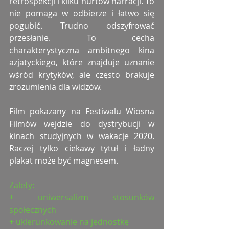
retrospekcji i kilku nurtów narracji. To 
nie pomaga w odbierze i łatwo się 
pogubić. Trudno odszyfrować 
przesłanie. To cecha 
charakterystyczna ambitnego kina 
azjatyckiego, które znajduje uznanie 
wśród krytyków, ale często brakuje 
zrozumienia dla widzów.
Film pokazany na Festiwalu Wiosna 
Filmów wejdzie do dystrybucji w 
kinach studyjnych w wakacje 2020. 
Raczej tylko ciekawy tytuł i ładny 
plakat może być magnesem.
Zalety:
+ uniwersalizm stosunków 
społecznych
+ ukierunkowanie na jednostkę