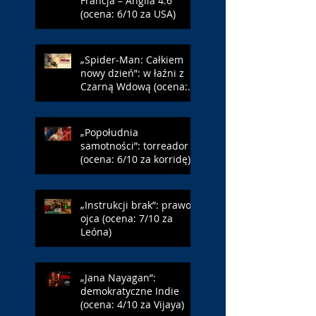
Francja – Anglia 4:6
(ocena: 6/10 za USA)
„Spider-Man: Całkiem
nowy dzień”: w łaźni z
Czarną Wdową (ocena:
6/10 za NY)
„Popołudnia
samotności”: torreador
(ocena: 6/10 za korridę)
„Instrukcji brak”: prawo
ojca (ocena: 7/10 za
Leóna)
„Jana Nayagan”:
demokratyczne Indie
(ocena: 4/10 za Vijaya)