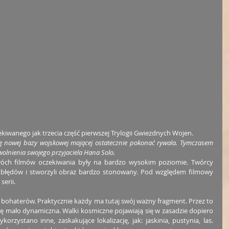
zekiwanego jak trzecia część pierwszej Trylogii Gwiezdnych Wojen.
ę nowej bazy wojskowej mającej ostatecznie pokonać rywala. Tymczasem 
wolnienia swojego przyjaciela Hana Solo.
wóch filmów oczekiwania były na bardzo wysokim poziomie. Twórcy 
h błędów i stworzyli obraz bardzo stonowany. Pod względem filmowy 
serii.
bohaterów. Praktycznie każdy ma tutaj swój ważny fragment. Przez to 
hę mało dynamiczna. Walki kosmiczne pojawiają się w zasadzie dopiero 
orzystano inne, zaskakujące lokalizację, jak: jaskinia, pustynia, las. 