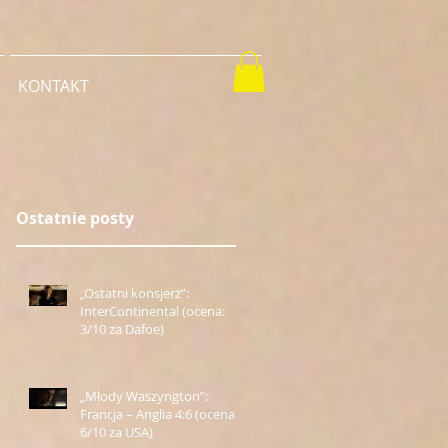
KONTAKT
Ostatnie posty
„Ostatni konsjerż”:
InterContinental (ocena:
3/10 za Dafoe)
„Młody Waszyngton”:
Francja – Anglia 4:6 (ocena:
6/10 za USA)