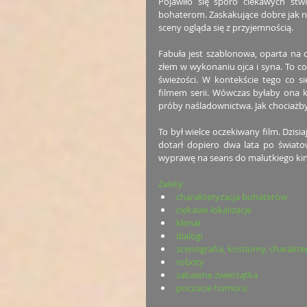
Pojawiło się sporo ciekawych st
bohaterom. Zaskakujące dobre jak n
sceny ogląda się z przyjemnością.
Fabuła jest szablonowa, oparta na 
złem w wykonaniu ojca i syna. To c
świeżości. W kontekście tego co si
filmem serii. Wówczas byłaby ona ku
próby naśladownictwa. Jak chociażby
To był wielce oczekiwany film. Dzis
dotarł dopiero dwa lata po świato
wyprawę na seans do malutkiego ki
Zalety:
charakteryzacja bohaterów
ciekawe lokalizacje
klimat
dialogi
scenografia, kostiumy, charakte
roboty
zabawne zwierzątka
poczucie humoru