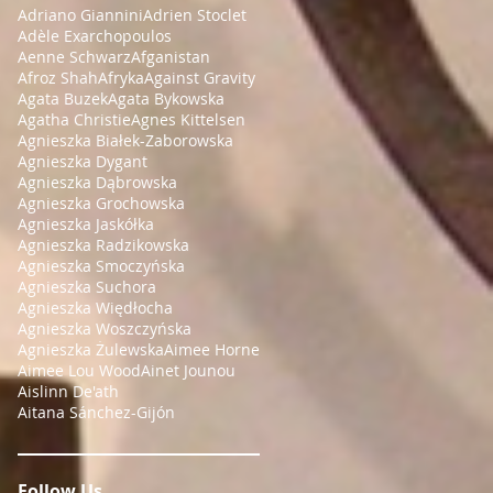
Adriano Giannini
Adrien Stoclet
Adèle Exarchopoulos
Aenne Schwarz
Afganistan
Afroz Shah
Afryka
Against Gravity
Agata Buzek
Agata Bykowska
Agatha Christie
Agnes Kittelsen
Agnieszka Białek-Zaborowska
Agnieszka Dygant
Agnieszka Dąbrowska
Agnieszka Grochowska
Agnieszka Jaskółka
Agnieszka Radzikowska
Agnieszka Smoczyńska
Agnieszka Suchora
Agnieszka Więdłocha
Agnieszka Woszczyńska
Agnieszka Żulewska
Aimee Horne
Aimee Lou Wood
Ainet Jounou
Aislinn De'ath
Aitana Sánchez-Gijón
Follow Us