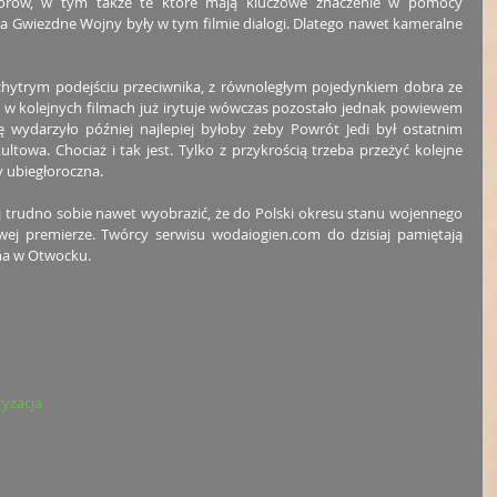
worów, w tym także te które mają kluczowe znaczenie w pomocy 
a Gwiezdne Wojny były w tym filmie dialogi. Dlatego nawet kameralne 
chytrym podejściu przeciwnika, z równoległym pojedynkiem dobra ze 
o w kolejnych filmach już irytuje wówczas pozostało jednak powiewem 
ę wydarzyło później najlepiej byłoby żeby Powrót Jedi był ostatnim 
ltowa. Chociaż i tak jest. Tylko z przykrością trzeba przeżyć kolejne 
 ubiegłoroczna.
iaj trudno sobie nawet wyobrazić, że do Polski okresu stanu wojennego 
wej premierze. Twórcy serwisu wodaiogien.com do dzisiaj pamiętają 
na w Otwocku.
ryzacja