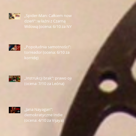
„Spider-Man: Całkiem nowy
dzień”: w łaźni z Czarną
Wdową (ocena: 6/10 za NY)
„Popołudnia samotności”:
torreador (ocena: 6/10 za
korridę)
„Instrukcji brak”: prawo ojca
(ocena: 7/10 za Leóna)
„Jana Nayagan”:
demokratyczne Indie
(ocena: 4/10 za Vijaya)