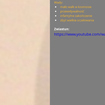
Wady:
mało walk w kosmosie
przewidywalność
infantylne zakończenie
zbyt wielkie oczekiwania
Zwiastun:
https://www.youtube.com/