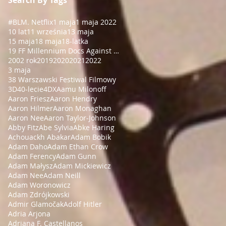
#BLM
. Netflix
1 maja
1 maja 2022
10 lat
11 września
13 maja
15 maja
18 maja
18-latka
19 FF Millennium Docs Against Gravity!
2002 rok
2019
2020
2021
2022
3 maja
38 Warszawski Festiwal Filmowy
3D
40-lecie
4DX
Aamu Milonoff
Aaron Friesz
Aaron Hendry
Aaron Hilmer
Aaron Monaghan
Aaron Nee
Aaron Taylor-Johnson
Abby Fitz
Abe Sylvia
Abke Haring
Achouackh Abakar
Adam Bobik
Adam Daho
Adam Ethan Crow
Adam Ferency
Adam Gunn
Adam Małysz
Adam Mickiewicz
Adam Nee
Adam Neill
Adam Woronowicz
Adam Zdrójkowski
Admir Glamočak
Adolf Hitler
Adria Arjona
Adriana F. Castellanos