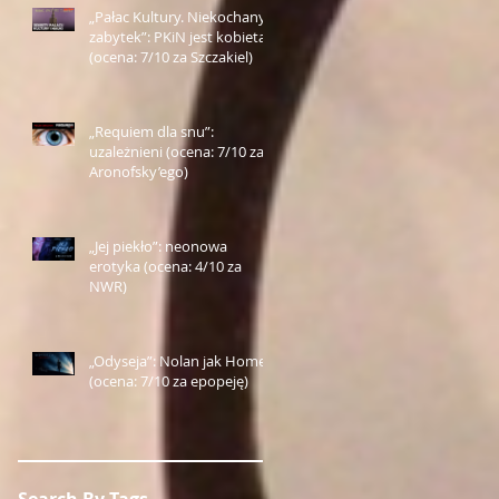
„Pałac Kultury. Niekochany
zabytek”: PKiN jest kobietą
(ocena: 7/10 za Szczakiel)
„Requiem dla snu”:
uzależnieni (ocena: 7/10 za
Aronofsky’ego)
„Jej piekło”: neonowa
erotyka (ocena: 4/10 za
NWR)
„Odyseja”: Nolan jak Homer
(ocena: 7/10 za epopeję)
Search By Tags