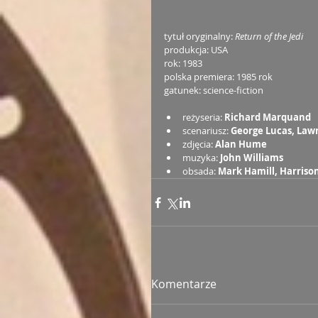
tytuł oryginalny:
 Return of the Jedi
produkcja: USA
rok: 1983
polska premiera: 1985 rok
gatunek: science-fiction
reżyseria: 
Richard Marquand
scenariusz: 
George Lucas, Law
zdjęcia: 
Alan Hume
muzyka: 
John Williams
obsada: 
Mark Hamill, Harrison
Komentarze