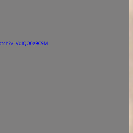
watch?v=VqlQO0g9C9M