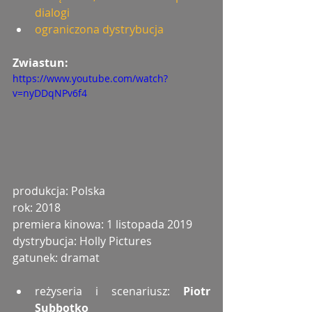
dialogi
ograniczona dystrybucja
Zwiastun:
https://www.youtube.com/watch?
v=nyDDqNPv6f4
produkcja: Polska
rok: 2018
premiera kinowa: 1 listopada 2019
dystrybucja: Holly Pictures
gatunek: dramat
reżyseria i scenariusz: 
Piotr 
Subbotko