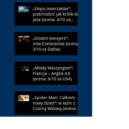
„Ekipa zwierzaków”:
podchodzić jak królik do
jeża (ocena: 4/10 za
Farmazona)
„Ostatni konsjerż”:
InterContinental (ocena:
3/10 za Dafoe)
„Młody Waszyngton”:
Francja – Anglia 4:6
(ocena: 6/10 za USA)
„Spider-Man: Całkiem
nowy dzień”: w łaźni z
Czarną Wdową (ocena:
6/10 za NY)
„Popołudnia