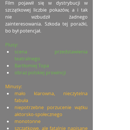
Film pojawił się w dystrybucji w 
szczątkowej liczbie pokazów, a i tak 
nie wzbudził żadnego 
zainteresowania. Szkoda tej porażki, 
bo był potencjał.
Plusy:
scena przedstawienia 
teatralnego
Bartłomiej Topa
obraz polskiej prowincji
Minusy:
mało klarowna, nieczytelna 
fabuła
niepotrzebne porzucenie wątku 
aktorsko-społecznego
monotonne
szczątkowe, ale fatalnie napisane 