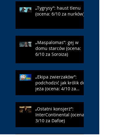
„Tygrysy”: haust tlenu
(ocena: 6/10 za nurków)
„Maspalomas”: gej w
domu starców (ocena:
6/10 za Soroiza)
„Ekipa zwierzaków”:
podchodzić jak królik do
jeża (ocena: 4/10 za
Farmazona)
„Ostatni konsjerż”:
InterContinental (ocena:
3/10 za Dafoe)