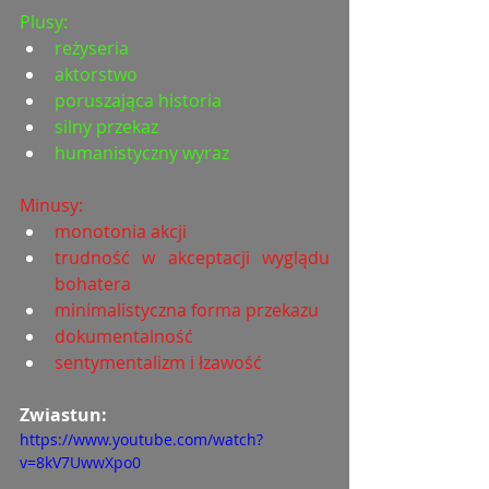
Plusy:
reżyseria
aktorstwo
poruszająca historia
silny przekaz
humanistyczny wyraz
Minusy:
monotonia akcji
trudność w akceptacji wyglądu 
bohatera
minimalistyczna forma przekazu
dokumentalność
sentymentalizm i łzawość
Zwiastun: 
https://www.youtube.com/watch?
v=8kV7UwwXpo0