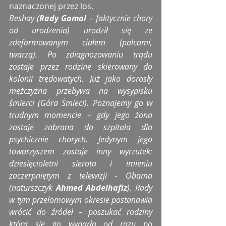
naznaczonej przez los.
Beshay (
Rady Gamal
 – faktycznie chory 
od urodzenia) urodził się ze 
zdeformowanym ciałem (palcami, 
twarzą). Po zdiagnozowaniu trądu 
zostaje przez rodzinę skierowany do 
kolonii trędowatych. Już jako dorosły 
mężczyzna przebywa na wysypisku 
śmierci (Góra Śmieci). Poznajemy go w 
trudnym momencie – gdy jego żona 
zostaje zabrana do szpitala dla 
psychicznie chorych. Jedynym jego 
towarzyszem zostaje inny wyrzutek: 
dziesięcioletni sierota i imieniu 
zaczerpniętym z telewizji - Obama 
(naturszczyk 
Ahmed Abdelhafiz
). Rady 
w tym przełomowym okresie postanawia 
wrócić do źródeł – poszukać rodziny 
która się go wyparła od razu po 