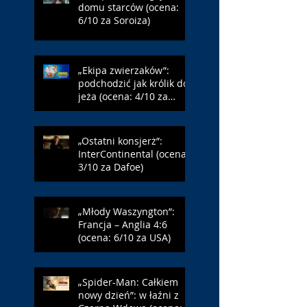
domu starców (ocena:
6/10 za Soroiza)
„Ekipa zwierzaków”:
podchodzić jak królik do
jeża (ocena: 4/10 za
Farmazona)
„Ostatni konsjerż”:
InterContinental (ocena:
3/10 za Dafoe)
„Młody Waszyngton”:
Francja – Anglia 4:6
(ocena: 6/10 za USA)
„Spider-Man: Całkiem
nowy dzień”: w łaźni z