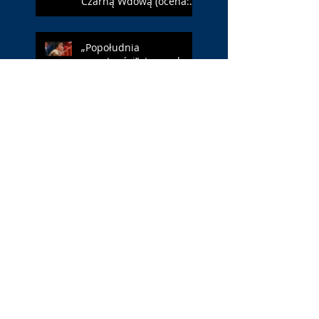
Czarną Wdową (ocena:
6/10 za NY)
„Popołudnia
samotności”: torreador
(ocena: 6/10 za korridę)
„Instrukcji brak”: prawo
ojca (ocena: 7/10 za
Leóna)
„Jana Nayagan”:
demokratyczne Indie
(ocena: 4/10 za Vijaya)
„Pałac Kultury.
Niekochany zabytek”:
PKiN jest kobietą (ocena:
7/10 za Szczakiel)