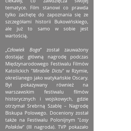
ciekawy, co zawdzięcza swojej 
tematyce. Film stanowi co prawda 
tylko zachętę do zapoznania się ze 
szczegółami historii Bukowińskiego, 
ale już to samo w sobie jest 
wartością.
„
Człowiek Boga
” został zauważony 
dostając główną nagrodę podczas 
Międzynarodowego Festiwalu Filmów 
Katolickich "
Mirabile Dictu
" w Rzymie, 
określanego jako watykańskie Oscary. 
Był pokazywany również na 
warszawskim festiwalu filmów 
historycznych i wojskowych, gdzie 
otrzymał Srebrną Szablę – Nagrodę 
Biskupa Polowego. Doceniony został 
także na Festiwalu Polonijnym "
Losy 
Polaków
" (III nagroda). TVP pokazało 