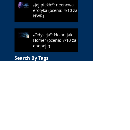
„Jej piekło”: neonowa
erotyka (ocena: 4/10 za
NWR)
„Odyseja”: Nolan jak
Homer (ocena: 7/10 za
epopeję)
Search By Tags
#BLM
. Netflix
1 maja
1 maja 2022
10 lat
11 września
13 maja
15 maja
18 maja
18-latka
19 FF Millennium Docs Against Gravity!
2002 rok
2019
2020
2021
2022
3 maja
38 Warszawski Festiwal Filmowy
3D
40-lecie
4DX
Aamu Milonoff
Aaron Friesz
Aaron Hendry
Aaron Hilmer
Aaron Monaghan
Aaron Nee
Aaron Taylor-Johnson
Abby Fitz
Abe Sylvia
Abke Haring