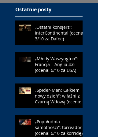
Ostatnie posty
„Ostatni konsjerż”:
InterContinental (ocena:
3/10 za Dafoe)
„Młody Waszyngton”:
Francja – Anglia 4:6
(ocena: 6/10 za USA)
„Spider-Man: Całkiem
nowy dzień”: w łaźni z
Czarną Wdową (ocena:
6/10 za NY)
„Popołudnia
samotności”: torreador
(ocena: 6/10 za korridę)