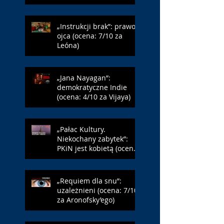
„Instrukcji brak”: prawo
ojca (ocena: 7/10 za
Leóna)
„Jana Nayagan”:
demokratyczne Indie
(ocena: 4/10 za Vijaya)
„Pałac Kultury.
Niekochany zabytek”:
PKiN jest kobietą (ocena:
7/10 za Szczakiel)
„Requiem dla snu”:
uzależnieni (ocena: 7/10
za Aronofsky’ego)