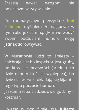
Zresztą nawet wrogom nie 
poleciłbym wizyty w kinie.
Po traumatycznym przeżyciu z 
Toni 
Erdmann 
myślałem że najgorsze w 
tym roku już za mną. „Martwe wody” 
swoim poczuciem humoru mogą 
jednak dorównywać.
W Muranowie ludzi to śmieszy – 
chichrają się: bo inspektor jest gruby, 
bo ktoś się przewróci (średnio co 
dwie minuty ktoś się wypieprza), bo 
dwie dziewczynki okładają się kijami – 
tego typu poczucie humoru.
Jeszcze trzeba siedzieć dwie godziny – 
koszmar.
Uwaga: w tym filmie gra
 Juliette 