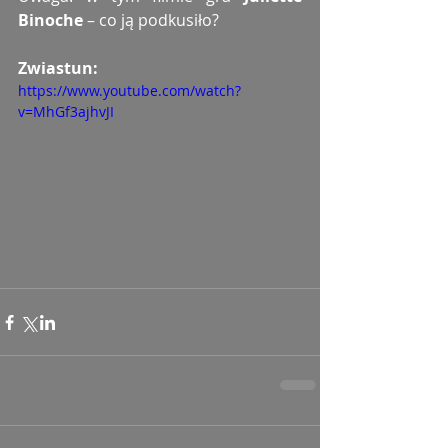
Binoche 
– co ją podkusiło?
Zwiastun: 
https://www.youtube.com/watch?
v=MhGf3ajhvJI