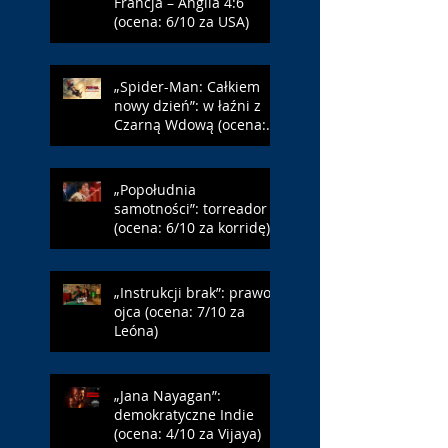
Francja – Anglia 4:6
(ocena: 6/10 za USA)
„Spider-Man: Całkiem
nowy dzień”: w łaźni z
Czarną Wdową (ocena:
6/10 za NY)
„Popołudnia
samotności”: torreador
(ocena: 6/10 za korridę)
„Instrukcji brak”: prawo
ojca (ocena: 7/10 za
Leóna)
„Jana Nayagan”:
demokratyczne Indie
(ocena: 4/10 za Vijaya)