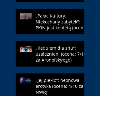
„Pałac Kultury.
Niekochany zabytek”:
PKiN jest kobietą (ocena:
7/10 za Szczakiel)
„Requiem dla snu”:
uzależnieni (ocena: 7/10
za Aronofsky’ego)
„Jej piekło”: neonowa
erotyka (ocena: 4/10 za
NWR)
Search By Tags
#BLM
. Netflix
1 maja
1 maja 2022
10 lat
11 września
13 maja
15 maja
18 maja
18-latka
19 FF Millennium Docs Against Gravity!
2002 rok
2019
2020
2021
2022