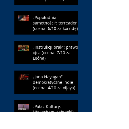
6/10 za NY)
„Popołudnia
samotności”: torreador
(ocena: 6/10 za korridę)
„Instrukcji brak”: prawo
ojca (ocena: 7/10 za
Leóna)
„Jana Nayagan”:
demokratyczne Indie
(ocena: 4/10 za Vijaya)
„Pałac Kultury.
Niekochany zabytek”:
PKiN jest kobietą (ocena:
7/10 za Szczakiel)