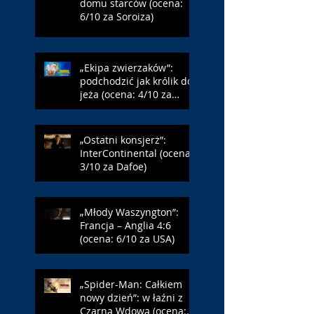
domu starców (ocena:
6/10 za Soroiza)
„Ekipa zwierzaków”:
podchodzić jak królik do
jeża (ocena: 4/10 za
Farmazona)
„Ostatni konsjerż”:
InterContinental (ocena:
3/10 za Dafoe)
„Młody Waszyngton”:
Francja – Anglia 4:6
(ocena: 6/10 za USA)
„Spider-Man: Całkiem
nowy dzień”: w łaźni z
Czarną Wdową (ocena: