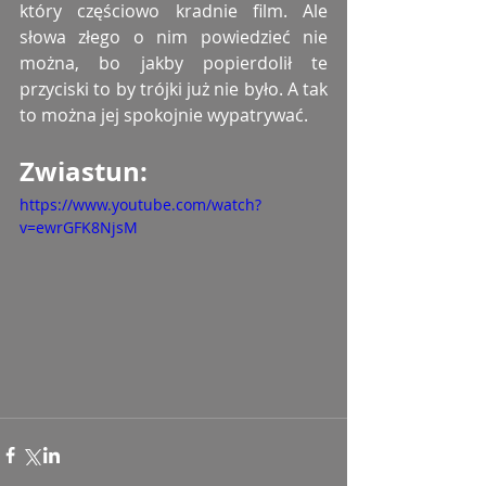
który częściowo kradnie film. Ale 
słowa złego o nim powiedzieć nie 
można, bo jakby popierdolił te 
przyciski to by trójki już nie było. A tak 
to można jej spokojnie wypatrywać. 
Zwiastun: 
https://www.youtube.com/watch?
v=ewrGFK8NjsM