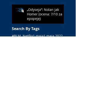
„Odyseja”: Nolan jak
Homer (ocena: 7/10 za
epopeję)
Search By Tags
#BLM
. Netflix
1 maja
1 maja 2022
10 lat
11 września
13 maja
15 maja
18 maja
18-latka
19 FF Millennium Docs Against Gravity!
2002 rok
2019
2020
2021
2022
3 maja
38 Warszawski Festiwal Filmowy
3D
40-lecie
4DX
Aamu Milonoff
Aaron Friesz
Aaron Hendry
Aaron Hilmer
Aaron Monaghan
Aaron Nee
Aaron Taylor-Johnson
Abby Fitz
Abe Sylvia
Abke Haring
Achouackh Abakar
Adam Bobik
Adam Daho
Adam Ethan Crow
Adam Ferency
Adam Gunn
Adam Małysz
Adam Mickiewicz