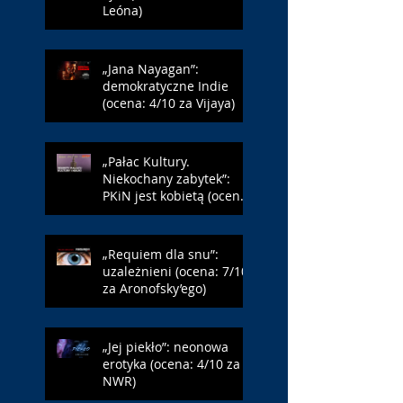
Leóna)
„Jana Nayagan”:
demokratyczne Indie
(ocena: 4/10 za Vijaya)
„Pałac Kultury.
Niekochany zabytek”:
PKiN jest kobietą (ocena:
7/10 za Szczakiel)
„Requiem dla snu”:
uzależnieni (ocena: 7/10
za Aronofsky’ego)
„Jej piekło”: neonowa
erotyka (ocena: 4/10 za
NWR)