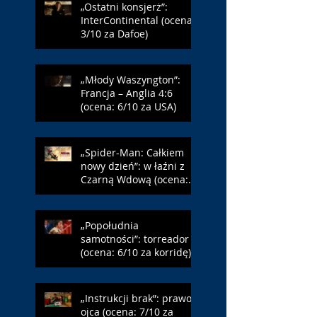
„Ostatni konsjerż”:
InterContinental (ocena:
3/10 za Dafoe)
„Młody Waszyngton”:
Francja – Anglia 4:6
(ocena: 6/10 za USA)
„Spider-Man: Całkiem
nowy dzień”: w łaźni z
Czarną Wdową (ocena:
6/10 za NY)
„Popołudnia
samotności”: torreador
(ocena: 6/10 za korridę)
„Instrukcji brak”: prawo
ojca (ocena: 7/10 za