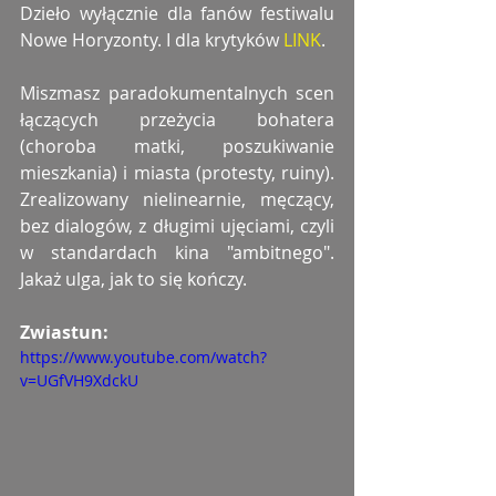
Dzieło wyłącznie dla fanów festiwalu 
Nowe Horyzonty. I dla krytyków 
LINK
.
Miszmasz paradokumentalnych scen 
łączących przeżycia bohatera 
(choroba matki, poszukiwanie 
mieszkania) i miasta (protesty, ruiny). 
Zrealizowany nielinearnie, męczący, 
bez dialogów, z długimi ujęciami, czyli 
w standardach kina "ambitnego". 
Jakaż ulga, jak to się kończy.
Zwiastun: 
https://www.youtube.com/watch?
v=UGfVH9XdckU