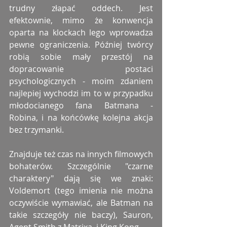
trudny złapać oddech. Jest 
efektownie, mimo że konwencja 
oparta na klockach lego wprowadza 
pewne ograniczenia. Później twórcy 
robią sobie mały przestój na 
dopracowanie postaci 
psychologicznych - moim zdaniem 
najlepiej wychodzi im to w przypadku 
młodocianego fana Batmana - 
Robina, i na końcówkę kolejna akcja 
bez trzymanki.
Znajduje też czas na innych filmowych 
bohaterów. Szczególnie "czarne 
charaktery" dają się we znaki: 
Voldemort (tego imienia nie można 
oczywiście wymawiać, ale Batman na 
takie szczegóły nie baczy), Sauron, 
Agent Smith z Matrixa, i King Kong.