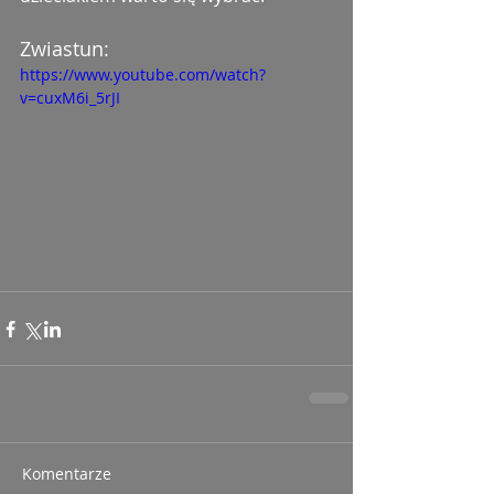
Zwiastun:
https://www.youtube.com/watch?
v=cuxM6i_5rJI
Komentarze