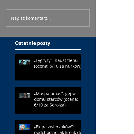
Napisz komentarz...
Ostatnie posty
„Tygrysy”: haust tlenu
(ocena: 6/10 za nurków)
„Maspalomas”: gej w
domu starców (ocena:
6/10 za Soroiza)
„Ekipa zwierzaków”:
podchodzić jak królik do