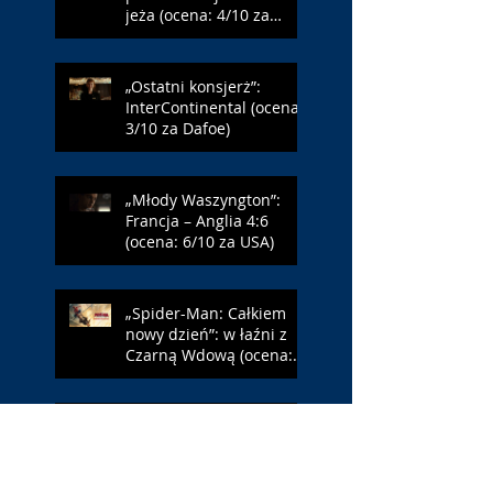
jeża (ocena: 4/10 za
Farmazona)
„Ostatni konsjerż”:
InterContinental (ocena:
3/10 za Dafoe)
„Młody Waszyngton”:
Francja – Anglia 4:6
(ocena: 6/10 za USA)
„Spider-Man: Całkiem
nowy dzień”: w łaźni z
Czarną Wdową (ocena:
6/10 za NY)
„Popołudnia
samotności”: torreador
(ocena: 6/10 za korridę)