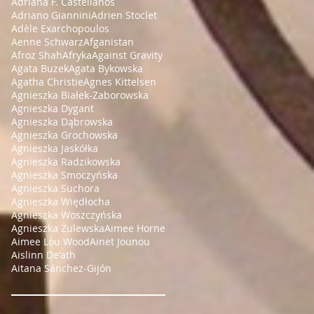
Adriana F. Castellanos
Adriano Giannini
Adrien Stoclet
Adèle Exarchopoulos
Aenne Schwarz
Afganistan
Afroz Shah
Afryka
Against Gravity
Agata Buzek
Agata Bykowska
Agatha Christie
Agnes Kittelsen
Agnieszka Białek-Zaborowska
Agnieszka Dygant
Agnieszka Dąbrowska
Agnieszka Grochowska
Agnieszka Jaskółka
Agnieszka Radzikowska
Agnieszka Smoczyńska
Agnieszka Suchora
Agnieszka Więdłocha
Agnieszka Woszczyńska
Agnieszka Żulewska
Aimee Horne
Aimee Lou Wood
Ainet Jounou
Aislinn De'ath
Aitana Sánchez-Gijón