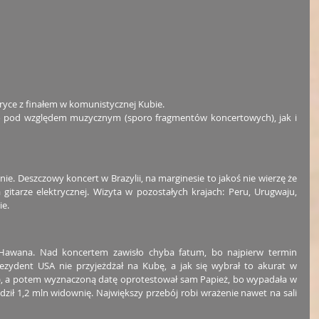
ce z finałem w komunistycznej Kubie. 
pod względem muzycznym (sporo fragmentów koncertowych), jak i 
e. Deszczowy koncert w Brazylii, na marginesie to jakoś nie wierzę że 
itarze elektrycznej. Wizyta w pozostałych krajach: Peru, Urugwaju, 
ie.
 Hawana. Nad koncertem zawisło chyba fatum, bo najpierw termin 
ezydent USA nie przyjeżdżał na Kubę, a jak się wybrał to akurat w 
), a potem wyznaczoną datę oprotestował sam Papież, bo wypadała w 
madził 1,2 mln widownię. Największy przebój robi wrażenie nawet na sali 