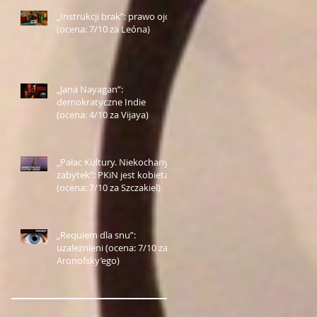
„Instrukcji brak”: prawo ojca
(ocena: 7/10 za Leóna)
„Jana Nayagan”:
demokratyczne Indie
(ocena: 4/10 za Vijaya)
„Pałac Kultury. Niekochany
zabytek”: PKiN jest kobietą
(ocena: 7/10 za Szczakiel)
„Requiem dla snu”:
uzależnieni (ocena: 7/10 za
Aronofsky’ego)