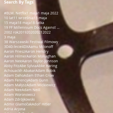
Search By Tags
#BLM
. Netflix
1 maja
1 maja 2022
10 lat
11 września
13 maja
15 maja
18 maja
18-latka
19 FF Millennium Docs Against Gravity!
2002 rok
2019
2020
2021
2022
3 maja
38 Warszawski Festiwal Filmowy
3D
40-lecie
4DX
Aamu Milonoff
Aaron Friesz
Aaron Hendry
Aaron Hilmer
Aaron Monaghan
Aaron Nee
Aaron Taylor-Johnson
Abby Fitz
Abe Sylvia
Abke Haring
Achouackh Abakar
Adam Bobik
Adam Daho
Adam Ethan Crow
Adam Ferency
Adam Gunn
Adam Małysz
Adam Mickiewicz
Adam Nee
Adam Neill
Adam Woronowicz
Adam Zdrójkowski
Admir Glamočak
Adolf Hitler
Adria Arjona