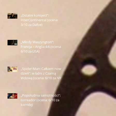
Farmazona)
„Ostatni konsjerż”:
InterContinental (ocena:
3/10 za Dafoe)
„Młody Waszyngton”:
Francja – Anglia 4:6 (ocena:
6/10 za USA)
„Spider-Man: Całkiem nowy
dzień”: w łaźni z Czarną
Wdową (ocena: 6/10 za NY)
„Popołudnia samotności”:
torreador (ocena: 6/10 za
korridę)