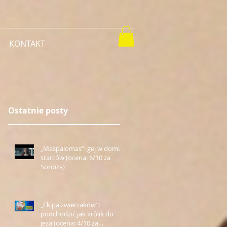
KONTAKT
Ostatnie posty
„Maspalomas”: gej w domu
starców (ocena: 6/10 za
Soroiza)
„Ekipa zwierzaków”:
podchodzić jak królik do
jeża (ocena: 4/10 za